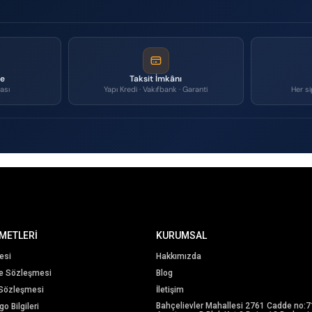
me
Taksit İmkânı
ası
Yapı Kredi · Vakıfbank · Garanti
Her si
METLERİ
KURUMSAL
esi
Hakkımızda
me Sözleşmesi
Blog
 Sözleşmesi
İletişim
Bahçelievler Mahallesi 2761 Cadde no:7
o Bilgileri