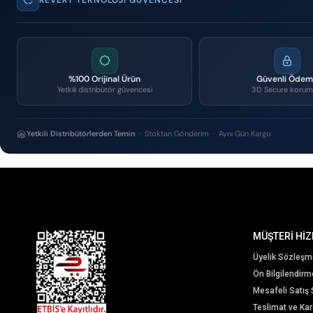
%100 Orijinal Ürün
Güvenli Öde
Yetkili distribütör güvencesi
3D Secure korum
Yetkili Distribütörlerden Temin
· Stoktan Gönderim · Aynı Gün Kargo
MÜŞTERİ HİZ
Üyelik Sözleşm
Ön Bilgilendir
Mesafeli Satış
Teslimat ve Karg