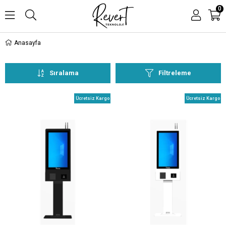
0
Anasayfa
Sıralama
Filtreleme
Ücretsiz Kargo
Ücretsiz Kargo