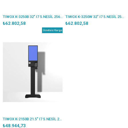
TIWOX K-3250B 32" I7 5.NESİL 256GB SSD 16GB RAM WIFI 80MM FİŞ YAZICI 2D OKUYUCU FHD DOKUNMATİK KIOSK AYAKLI SİYAH
TIWOX K-3250W 32" I7 5.NESİL 256GB SSD 16GB RAM WIFI 80MM FİŞ YAZICI 2D OKUYUCU FHD DOKUNMATİK KIOSK AYAKLI BEYAZ
₺62.802,58
₺62.802,58
Ücretsiz Kargo
TIWOX K-2150B 21.5" I7 5.NESİL 256GB SSD 16GB RAM WIFI 80MM FİŞ YAZICI 2D OKUYUCU FHD DOKUNMATİK KIOSK AYAKLI SİYAH
₺48.944,73