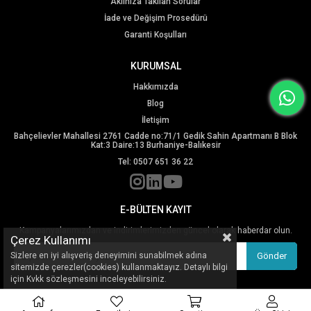
Aklınıza Takılan Sorular
İade ve Değişim Prosedürü
Garanti Koşulları
KURUMSAL
Hakkımızda
Blog
İletişim
Bahçelievler Mahallesi 2761 Cadde no:71/1 Gedik Sahin Apartmanı B Blok
Kat:3 Daire:13 Burhaniye-Balıkesir
Tel: 0507 651 36 22
E-BÜLTEN KAYIT
Kampanyalarımızdan ve indirimlerimizden güncel olarak haberdar olun.
Çerez Kullanımı
Sizlere en iyi alışveriş deneyimini sunabilmek adına
Gönder
sitemizde çerezler(cookies) kullanmaktayız. Detaylı bilgi
için Kvkk sözleşmesini inceleyebilirsiniz.