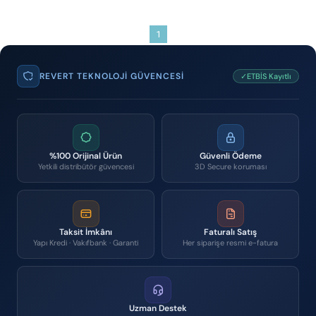
1
REVERT TEKNOLOJI GÜVENCESI
✓ETBİS Kayıtlı
%100 Orijinal Ürün
Güvenli Ödeme
Yetkili distribütör güvencesi
3D Secure koruması
Taksit İmkânı
Faturalı Satış
Yapı Kredi · Vakıfbank · Garanti
Her siparişe resmi e-fatura
Uzman Destek