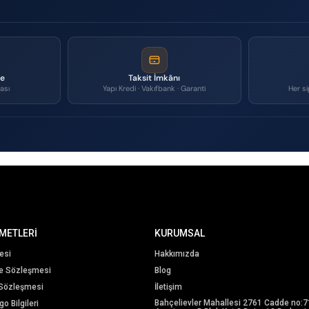
me
Taksit İmkânı
ası
Yapı Kredi · Vakıfbank · Garanti
Her si
METLERİ
KURUMSAL
esi
Hakkımızda
me Sözleşmesi
Blog
 Sözleşmesi
İletişim
Bahçelievler Mahallesi 2761 Cadde no:7
o Bilgileri