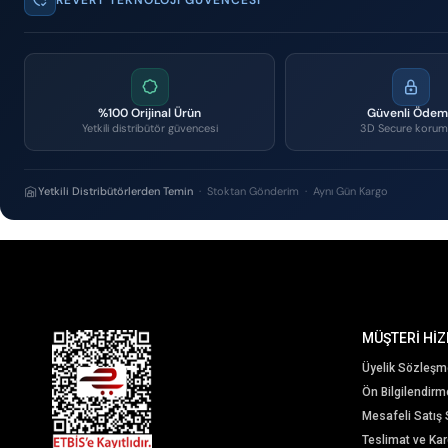
%100 Orijinal Ürün
Güvenli Öde
Yetkili distribütör güvencesi
3D Secure korum
Yetkili Distribütörlerden Temin
· Stoktan Gönderim · Aynı Gün Kargo
MÜŞTERİ HİZ
Üyelik Sözleşm
Ön Bilgilendir
Mesafeli Satış
Teslimat ve Karg