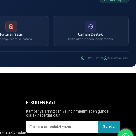
✓ETBİS Kayıtlı
Faturalı Satış
Uzman Destek
parişe resmi e-fatura
Satın alma öncesi danışmanlık
KDV'li Fatura
Kurumsal Alım
E-BÜLTEN KAYIT
Kampanyalarımızdan ve indirimlerimizden güncel
olarak haberdar olun.
Gönder
1/1 Gedik Sahin