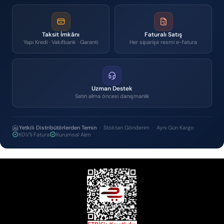
Taksit İmkânı
Faturalı Satış
Yapı Kredi · Vakıfbank · Garanti
Her siparişe resmi e-fatura
Uzman Destek
Satın alma öncesi danışmanlık
Yetkili Distribütörlerden Temin
· Stoktan Gönderim · Aynı Gün Kargo
KDV'li Fatura
Kurumsal Alım