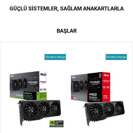
GÜÇLÜ SISTEMLER, SAĞLAM ANAKARTLARLA
BAŞLAR
rgo
Ücretsiz Kargo
Ücretsiz Kargo