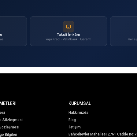
me
Taksit İmkânı
ası
Yapı Kredi · Vakıfbank · Garanti
Her si
METLERİ
KURUMSAL
esi
Hakkımızda
me Sözleşmesi
Blog
 Sözleşmesi
İletişim
Bahçelievler Mahallesi 2761 Cadde no:7
o Bilgileri