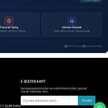
✓ETBİS Kayıtlı
Faturalı Satış
Uzman Destek
parişe resmi e-fatura
Satın alma öncesi danışmanlık
KDV'li Fatura
Kurumsal Alım
E-BÜLTEN KAYIT
Kampanyalarımızdan ve indirimlerimizden güncel
olarak haberdar olun.
Gönder
1/1 Gedik Sahin