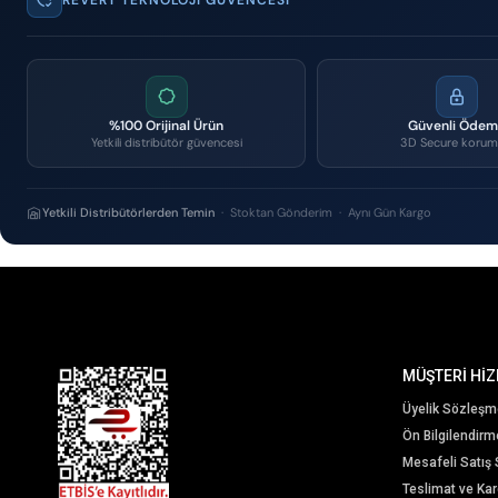
%100 Orijinal Ürün
Güvenli Öde
Yetkili distribütör güvencesi
3D Secure korum
Yetkili Distribütörlerden Temin
· Stoktan Gönderim · Aynı Gün Kargo
MÜŞTERİ HİZ
Üyelik Sözleşm
Ön Bilgilendir
Mesafeli Satış
Teslimat ve Karg