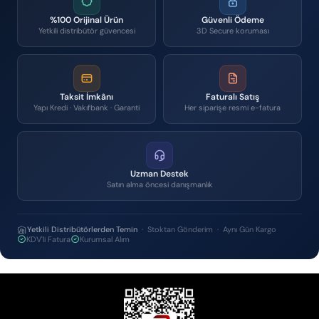
%100 Orijinal Ürün
Güvenli Ödeme
Yetkili distribütör güvencesi
3D Secure koruması
Taksit İmkânı
Faturalı Satış
Yapı Kredi · Vakıfbank · Garanti
Her siparişe resmi e-fatura
Uzman Destek
Satın alma öncesi danışmanlık
Yetkili Distribütörlerden Temin
· Stoktan Gönderim · Aynı Gün Kargo
KDV'li Fatura
Kurumsal Alım