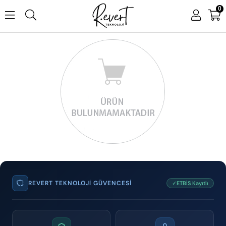
0
REVERT TEKNOLOJI GÜVENCESI
✓ETBİS Kayıtlı