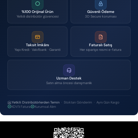
%100 Orijinal Ürün
Güvenli Ödeme
Yetkili distribütör güvencesi
3D Secure koruması
Taksit İmkânı
Faturalı Satış
Yapı Kredi · Vakıfbank · Garanti
Her siparişe resmi e-fatura
Uzman Destek
Satın alma öncesi danışmanlık
Yetkili Distribütörlerden Temin
· Stoktan Gönderim · Aynı Gün Kargo
KDV'li Fatura
Kurumsal Alım