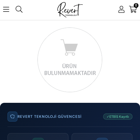
0
REVERT TEKNOLOJI GÜVENCESI
✓ETBİS Kayıtlı