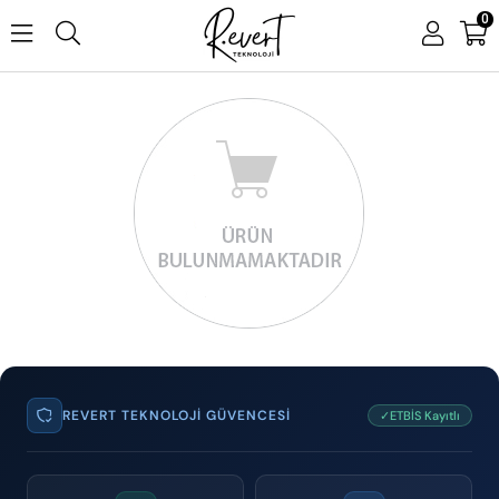
0
REVERT TEKNOLOJI GÜVENCESI
✓ETBİS Kayıtlı