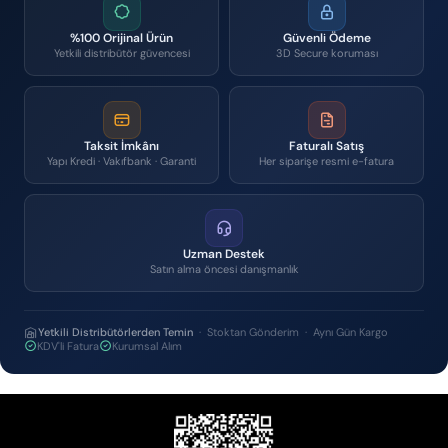
%100 Orijinal Ürün
Güvenli Ödeme
Yetkili distribütör güvencesi
3D Secure koruması
Taksit İmkânı
Faturalı Satış
Yapı Kredi · Vakıfbank · Garanti
Her siparişe resmi e-fatura
Uzman Destek
Satın alma öncesi danışmanlık
Yetkili Distribütörlerden Temin
· Stoktan Gönderim · Aynı Gün Kargo
KDV'li Fatura
Kurumsal Alım