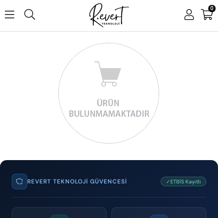
0
REVERT TEKNOLOJI GÜVENCESI
✓ETBİS Kayıtlı