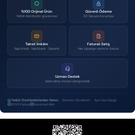
%100 Orijinal Ürün
Güvenli Ödeme
Yetkili distribütör güvencesi
3D Secure koruması
Taksit İmkânı
Faturalı Satış
Yapı Kredi · Vakıfbank · Garanti
Her siparişe resmi e-fatura
Uzman Destek
Satın alma öncesi danışmanlık
Yetkili Distribütörlerden Temin
· Stoktan Gönderim · Aynı Gün Kargo
KDV'li Fatura
Kurumsal Alım