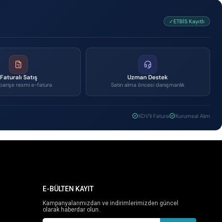
✓ETBİS Kayıtlı
Faturalı Satış
Uzman Destek
parişe resmi e-fatura
Satın alma öncesi danışmanlık
KDV'li Fatura
Kurumsal Alım
E-BÜLTEN KAYIT
Kampanyalarımızdan ve indirimlerimizden güncel
olarak haberdar olun.