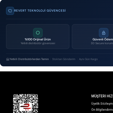
REVERT TEKNOLOJI GÜVENCESI
%100 Orijinal Ürün
Güvenli Öde
Yetkili distribütör güvencesi
3D Secure korum
Yetkili Distribütörlerden Temin
· Stoktan Gönderim · Aynı Gün Kargo
MÜŞTERİ HİZ
Üyelik Sözleşm
Ön Bilgilendir