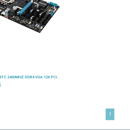
ESONIC B250-BTC 2400MHZ DDR4 VGA 12X PCI-E 1151P 6.NESİL CPU DESTEKLER (BULK - KUTUSUZ )
4
1