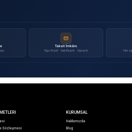
me
Taksit İmkânı
ası
Yapı Kredi · Vakıfbank · Garanti
Her si
METLERİ
KURUMSAL
esi
Hakkımızda
me Sözleşmesi
Blog