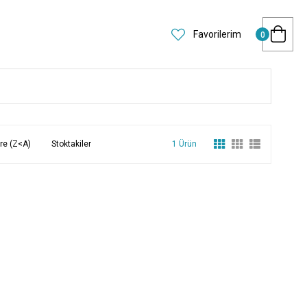
Favorilerim
0
re (Z<A)
Stoktakiler
1 Ürün