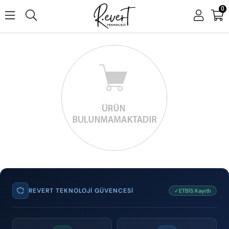
0
REVERT TEKNOLOJI GÜVENCESI
✓ETBİS Kayıtlı