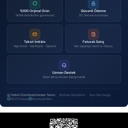
%100 Orijinal Ürün
Güvenli Ödeme
Yetkili distribütör güvencesi
3D Secure koruması
Taksit İmkânı
Faturalı Satış
Yapı Kredi · Vakıfbank · Garanti
Her siparişe resmi e-fatura
Uzman Destek
Satın alma öncesi danışmanlık
Yetkili Distribütörlerden Temin
· Stoktan Gönderim · Aynı Gün Kargo
KDV'li Fatura
Kurumsal Alım