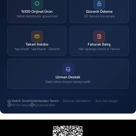
%100 Orijinal Ürün
Güvenli Ödeme
Yetkili distribütör güvencesi
3D Secure koruması
Taksit İmkânı
Faturalı Satış
Yapı Kredi · Vakıfbank · Garanti
Her siparişe resmi e-fatura
Uzman Destek
Satın alma öncesi danışmanlık
Yetkili Distribütörlerden Temin
· Stoktan Gönderim · Aynı Gün Kargo
KDV'li Fatura
Kurumsal Alım