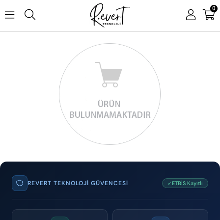
0
REVERT TEKNOLOJI GÜVENCESI
✓ETBİS Kayıtlı