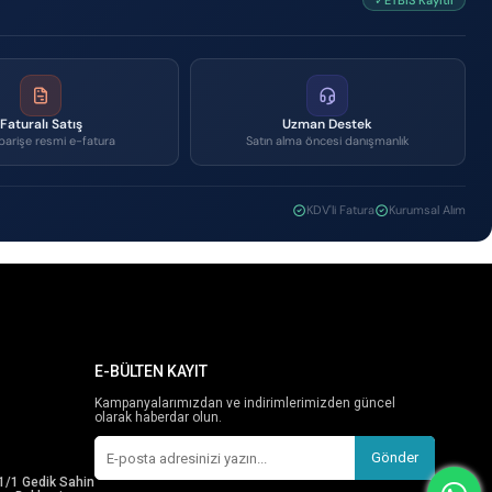
✓ETBİS Kayıtlı
Faturalı Satış
Uzman Destek
parişe resmi e-fatura
Satın alma öncesi danışmanlık
KDV'li Fatura
Kurumsal Alım
E-BÜLTEN KAYIT
Kampanyalarımızdan ve indirimlerimizden güncel
olarak haberdar olun.
Gönder
1/1 Gedik Sahin