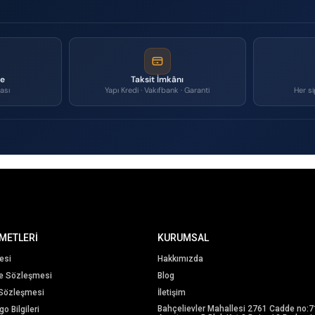
me
Taksit İmkânı
ası
Yapı Kredi · Vakıfbank · Garanti
Her si
METLERİ
KURUMSAL
esi
Hakkımızda
me Sözleşmesi
Blog
 Sözleşmesi
İletişim
Bahçelievler Mahallesi 2761 Cadde no:7
o Bilgileri