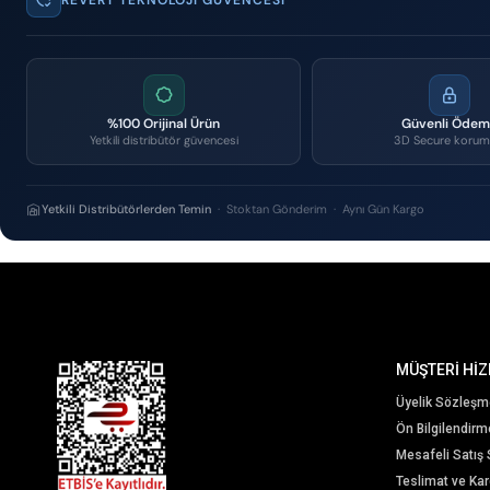
%100 Orijinal Ürün
Güvenli Öde
Yetkili distribütör güvencesi
3D Secure korum
Yetkili Distribütörlerden Temin
· Stoktan Gönderim · Aynı Gün Kargo
MÜŞTERİ HİZ
Üyelik Sözleşm
Ön Bilgilendir
Mesafeli Satış
Teslimat ve Karg