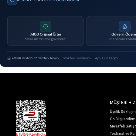
%100 Orijinal Ürün
Güvenli Öde
Yetkili distribütör güvencesi
3D Secure korum
Yetkili Distribütörlerden Temin
· Stoktan Gönderim · Aynı Gün Kargo
MÜŞTERİ HİZ
Üyelik Sözleşm
Ön Bilgilendir
Mesafeli Satış
Teslimat ve Karg