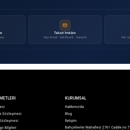
me
Taksit İmkânı
ası
Yapı Kredi · Vakıfbank · Garanti
Her si
METLERİ
KURUMSAL
esi
Hakkımızda
me Sözleşmesi
Blog
 Sözleşmesi
İletişim
Bahçelievler Mahallesi 2761 Cadde no:7
o Bilgileri