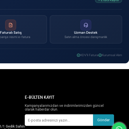
✓ETBİS Kayıtlı
Faturalı Satış
Uzman Destek
parişe resmi e-fatura
Satın alma öncesi danışmanlık
KDV'li Fatura
Kurumsal Alım
E-BÜLTEN KAYIT
Kampanyalarımızdan ve indirimlerimizden güncel
olarak haberdar olun.
Gönder
1/1 Gedik Sahin