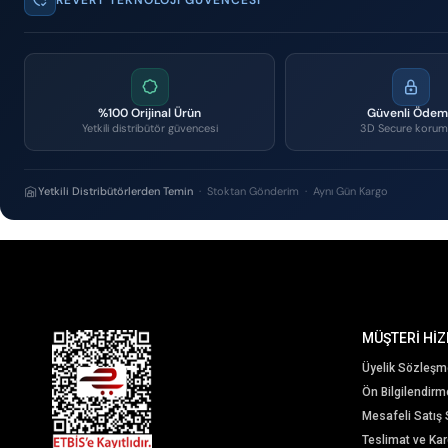
%100 Orijinal Ürün
Güvenli Öde
Yetkili distribütör güvencesi
3D Secure korum
Yetkili Distribütörlerden Temin
· Stoktan Gönderim · Aynı Gün Kargo
MÜŞTERİ HİZ
Üyelik Sözleşm
Ön Bilgilendir
Mesafeli Satış
Teslimat ve Karg