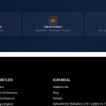
me
Taksit İmkânı
ası
Yapı Kredi · Vakıfbank · Garanti
Her si
METLERİ
KURUMSAL
esi
Hakkımızda
me Sözleşmesi
Blog
 Sözleşmesi
İletişim
Bahçelievler Mahallesi 2761 Cadde no:7
o Bilgileri