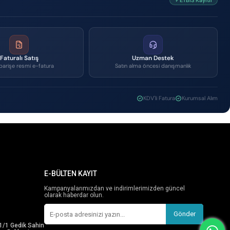
✓ETBİS Kayıtlı
Faturalı Satış
Uzman Destek
parişe resmi e-fatura
Satın alma öncesi danışmanlık
KDV'li Fatura
Kurumsal Alım
E-BÜLTEN KAYIT
Kampanyalarımızdan ve indirimlerimizden güncel
olarak haberdar olun.
Gönder
1/1 Gedik Sahin