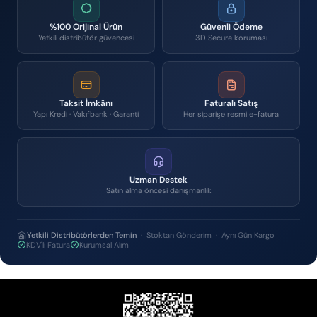
%100 Orijinal Ürün
Güvenli Ödeme
Yetkili distribütör güvencesi
3D Secure koruması
Taksit İmkânı
Faturalı Satış
Yapı Kredi · Vakıfbank · Garanti
Her siparişe resmi e-fatura
Uzman Destek
Satın alma öncesi danışmanlık
Yetkili Distribütörlerden Temin
· Stoktan Gönderim · Aynı Gün Kargo
KDV'li Fatura
Kurumsal Alım