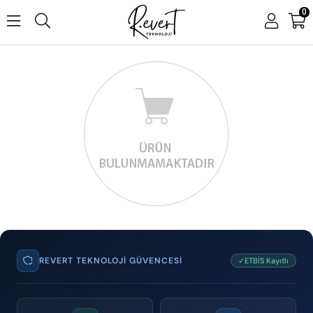
0
REVERT TEKNOLOJI GÜVENCESI
✓ETBİS Kayıtlı