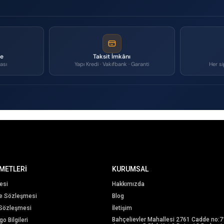
me
Taksit İmkânı
ası
Yapı Kredi · Vakıfbank · Garanti
Her si
METLERİ
KURUMSAL
esi
Hakkımızda
me Sözleşmesi
Blog
 Sözleşmesi
İletişim
Bahçelievler Mahallesi 2761 Cadde no:7
o Bilgileri