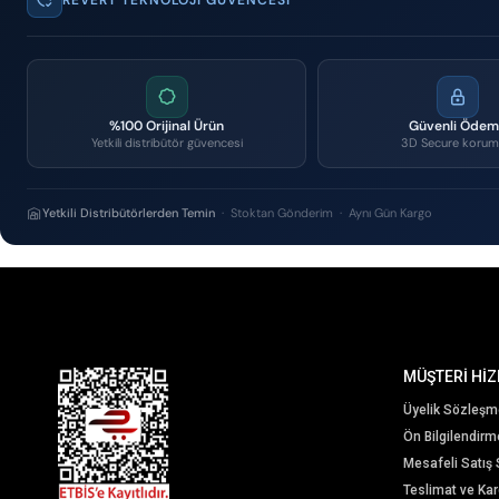
%100 Orijinal Ürün
Güvenli Öde
Yetkili distribütör güvencesi
3D Secure korum
Yetkili Distribütörlerden Temin
· Stoktan Gönderim · Aynı Gün Kargo
MÜŞTERİ HİZ
Üyelik Sözleşm
Ön Bilgilendir
Mesafeli Satış
Teslimat ve Karg