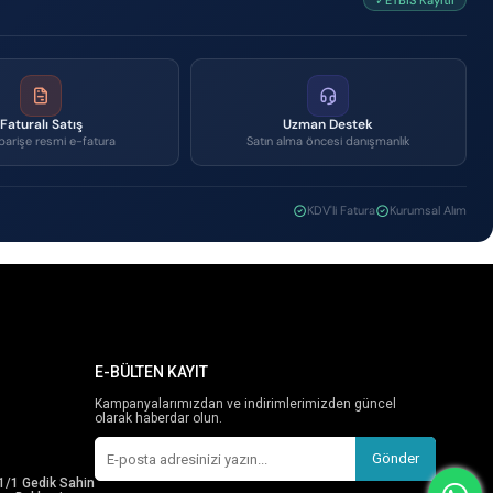
✓ETBİS Kayıtlı
Faturalı Satış
Uzman Destek
parişe resmi e-fatura
Satın alma öncesi danışmanlık
KDV'li Fatura
Kurumsal Alım
E-BÜLTEN KAYIT
Kampanyalarımızdan ve indirimlerimizden güncel
olarak haberdar olun.
Gönder
1/1 Gedik Sahin