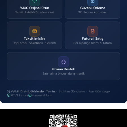
%100 Orijinal Ürün
Güvenli Ödeme
Yetkili distribütör güvencesi
3D Secure koruması
Taksit İmkânı
Faturalı Satış
Yapı Kredi · Vakıfbank · Garanti
Her siparişe resmi e-fatura
Uzman Destek
Satın alma öncesi danışmanlık
Yetkili Distribütörlerden Temin
· Stoktan Gönderim · Aynı Gün Kargo
KDV'li Fatura
Kurumsal Alım