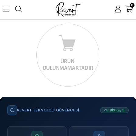
0
REVERT TEKNOLOJI GÜVENCESI
✓ETBİS Kayıtlı