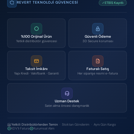
REVERT TEKNOLOJI GÜVENCESI
✓ETBİS Kayıtlı
%100 Orijinal Ürün
Güvenli Ödeme
Yetkili distribütör güvencesi
3D Secure koruması
Taksit İmkânı
Faturalı Satış
Yapı Kredi · Vakıfbank · Garanti
Her siparişe resmi e-fatura
Uzman Destek
Satın alma öncesi danışmanlık
Yetkili Distribütörlerden Temin
· Stoktan Gönderim · Aynı Gün Kargo
KDV'li Fatura
Kurumsal Alım