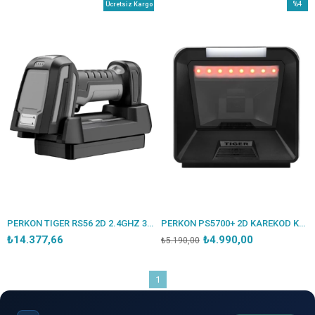
%4
Ücretsiz Kargo
İndirim
%4İndir
PERKON TIGER RS56 2D 2.4GHZ 300M + BT+USB KABLOSUZ ULTRA DAYANIKLI IP67 ENDÜSTRİYEL BARKOD OKUYUCU + CRADLE
PERKON PS5700+ 2D KAREKOD KABLOLU USB MASAÜSTÜ BARKOD OKUYUCU
₺14.377,66
₺4.990,00
₺5.190,00
1