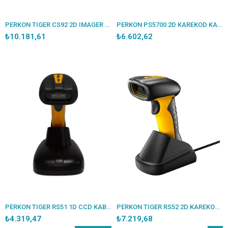
PERKON TIGER CS92 2D IMAGER / KAREKOD KABLOSUZ USB BARKOD OKUYUCU + STAND
PERKON PS5700 2D KAREKOD KABLOLU USB MASAÜSTÜ BARKOD OKUYUCU+AYAKLI
₺10.181,61
₺6.602,62
PERKON TIGER RS51 1D CCD KABLOSUZ BARKOD OKUYUCU + CRADLE
PERKON TIGER RS52 2D KAREKOD KABLOSUZ BLUETOOTH BARKOD OKUYUCU + CRADLE
₺4.319,47
₺7.219,68