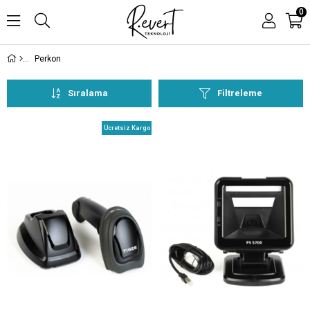
0
Perkon
Sıralama
Filtreleme
Ücretsiz Kargo