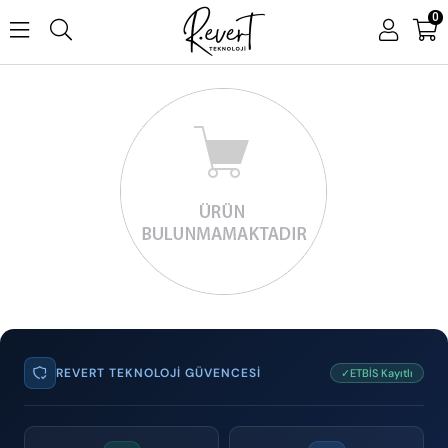
0
REVERT TEKNOLOJI GÜVENCESI
✓ETBİS Kayıtlı