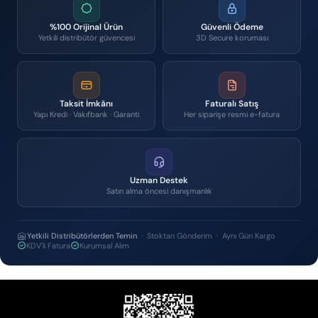
%100 Orijinal Ürün
Güvenli Ödeme
Yetkili distribütör güvencesi
3D Secure koruması
Taksit İmkânı
Faturalı Satış
Yapı Kredi · Vakıfbank · Garanti
Her siparişe resmi e-fatura
Uzman Destek
Satın alma öncesi danışmanlık
Yetkili Distribütörlerden Temin
· Stoktan Gönderim · Aynı Gün Kargo
KDV'li Fatura
Kurumsal Alım