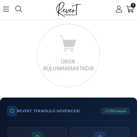
0
REVERT TEKNOLOJI GÜVENCESI
✓ETBİS Kayıtlı