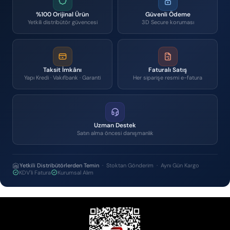
%100 Orijinal Ürün
Güvenli Ödeme
Yetkili distribütör güvencesi
3D Secure koruması
Taksit İmkânı
Faturalı Satış
Yapı Kredi · Vakıfbank · Garanti
Her siparişe resmi e-fatura
Uzman Destek
Satın alma öncesi danışmanlık
Yetkili Distribütörlerden Temin
· Stoktan Gönderim · Aynı Gün Kargo
KDV'li Fatura
Kurumsal Alım