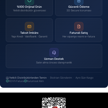
%100 Orijinal Ürün
Güvenli Ödeme
Yetkili distribütör güvencesi
3D Secure koruması
Taksit İmkânı
Faturalı Satış
Yapı Kredi · Vakıfbank · Garanti
Her siparişe resmi e-fatura
Uzman Destek
Satın alma öncesi danışmanlık
Yetkili Distribütörlerden Temin
· Stoktan Gönderim · Aynı Gün Kargo
KDV'li Fatura
Kurumsal Alım