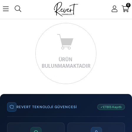
0
REVERT TEKNOLOJI GÜVENCESI
✓ETBİS Kayıtlı