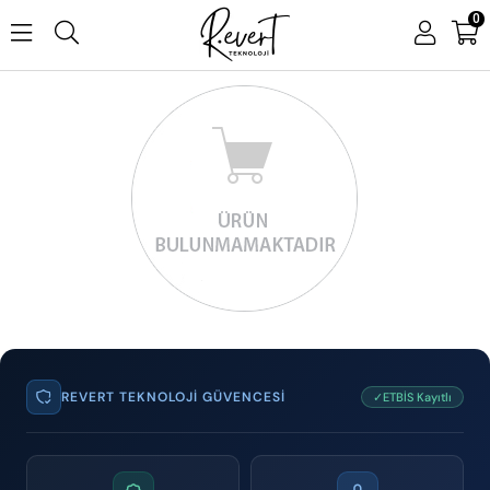
0
REVERT TEKNOLOJI GÜVENCESI
✓ETBİS Kayıtlı