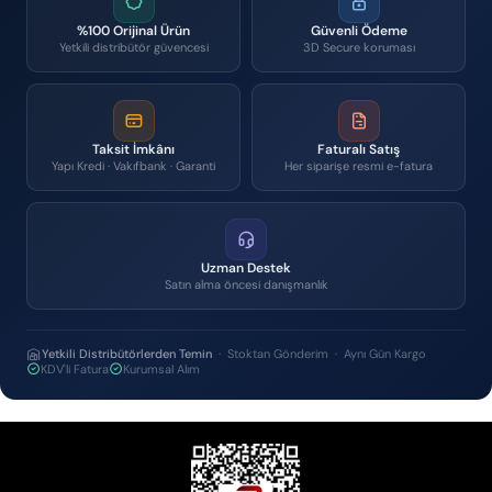
%100 Orijinal Ürün
Güvenli Ödeme
Yetkili distribütör güvencesi
3D Secure koruması
Taksit İmkânı
Faturalı Satış
Yapı Kredi · Vakıfbank · Garanti
Her siparişe resmi e-fatura
Uzman Destek
Satın alma öncesi danışmanlık
Yetkili Distribütörlerden Temin
· Stoktan Gönderim · Aynı Gün Kargo
KDV'li Fatura
Kurumsal Alım