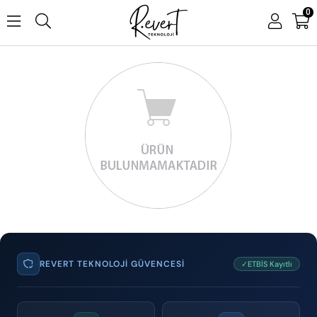
0
REVERT TEKNOLOJI GÜVENCESI
✓ETBİS Kayıtlı