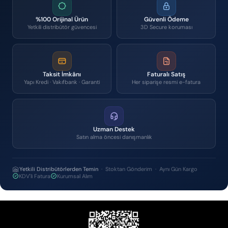
%100 Orijinal Ürün
Güvenli Ödeme
Yetkili distribütör güvencesi
3D Secure koruması
Taksit İmkânı
Faturalı Satış
Yapı Kredi · Vakıfbank · Garanti
Her siparişe resmi e-fatura
Uzman Destek
Satın alma öncesi danışmanlık
Yetkili Distribütörlerden Temin
· Stoktan Gönderim · Aynı Gün Kargo
KDV'li Fatura
Kurumsal Alım