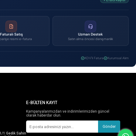
✓ETBİS Kayıtlı
Faturalı Satış
Uzman Destek
parişe resmi e-fatura
Satın alma öncesi danışmanlık
KDV'li Fatura
Kurumsal Alım
E-BÜLTEN KAYIT
Kampanyalarımızdan ve indirimlerimizden güncel
olarak haberdar olun.
Gönder
1/1 Gedik Sahin