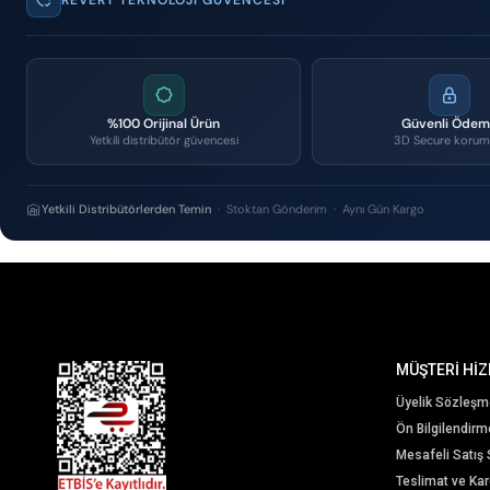
%100 Orijinal Ürün
Güvenli Öde
Yetkili distribütör güvencesi
3D Secure korum
Yetkili Distribütörlerden Temin
· Stoktan Gönderim · Aynı Gün Kargo
MÜŞTERİ HİZ
Üyelik Sözleşm
Ön Bilgilendir
Mesafeli Satış
Teslimat ve Karg