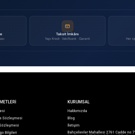
me
Taksit İmkânı
ası
Yapı Kredi · Vakıfbank · Garanti
Her si
METLERİ
KURUMSAL
esi
Hakkımızda
me Sözleşmesi
Blog
 Sözleşmesi
İletişim
Bahçelievler Mahallesi 2761 Cadde no:7
o Bilgileri