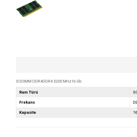
SODIMM DDR4DDR4 3200 MHz16 Gb
Ram Türü
S
Frekans
D
Kapasite
1