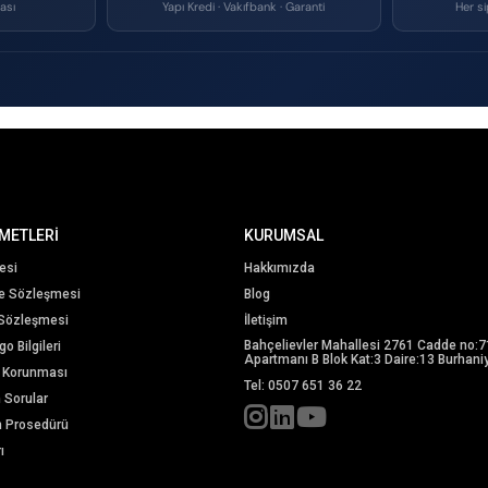
ası
Yapı Kredi · Vakıfbank · Garanti
Her si
METLERİ
KURUMSAL
esi
Hakkımızda
me Sözleşmesi
Blog
 Sözleşmesi
İletişim
Bahçelievler Mahallesi 2761 Cadde no:7
o Bilgileri
Apartmanı B Blok Kat:3 Daire:13 Burhaniy
in Korunması
Tel: 0507 651 36 22
n Sorular
m Prosedürü
ı