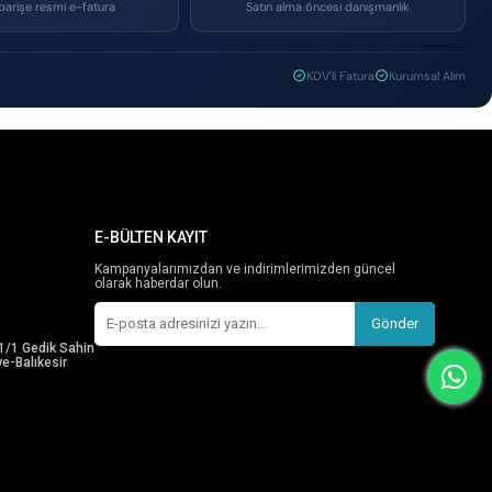
parişe resmi e-fatura
Satın alma öncesi danışmanlık
KDV'li Fatura
Kurumsal Alım
E-BÜLTEN KAYIT
Kampanyalarımızdan ve indirimlerimizden güncel
olarak haberdar olun.
Gönder
1/1 Gedik Sahin
e-Balıkesir