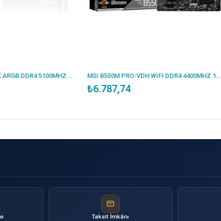
MSI B550M PRO-VDH WIFI DDR4 4400MHZ 1XVGA 1XHDMI 1XDP 2XM.2 USB 3.2 MATX AM4 (AMD 5000/4000G/3000 SERİLERİ İLE UYUMLU)
₺6.787,74
₺5.985,55
me
Taksit İmkânı