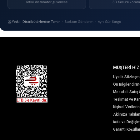
Yetkili distribütör güvencesi
3D Secure korum
Yetkili Distribütörlerden Temin
· Stoktan Gönderim · Aynı Gün Kargo
MÜŞTERİ HİZ
Üyelik Sözleşm
Ön Bilgilendir
Mesafeli Satış
Teslimat ve Karg
Kişisel Veriler
Aklınıza Takıla
İade ve Değişi
Garanti Koşullar