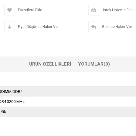
Favorilere Ekle
İstek Listeme Ekle
Fiyat Düşünce Haber Ver
Gelince Haber Ver
ÜRÜN ÖZELLIKLERI
YORUMLAR
(0)
ODIMM DDR4
DR4 3200 MHz
6 Gb