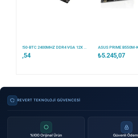
ESONIC B250-BTC 2400MHZ DDR4 VGA 12X PCI-E 1151P 6.NESİL CPU DESTEKLER (BULK - KUTUSUZ )
ASUS PRIME B550M-K ARGB DDR4 5100MHZ 1XHDMI 1XDP 2XM.2 USB 3.2 MATX AM4 (AMD AM4 5000/4000G/3000 SERİLERİ İLE UYUMLU)
₺5.245,07
REVERT TEKNOLOJI GÜVENCESI
%100 Orijinal Ürün
Güvenli Öde