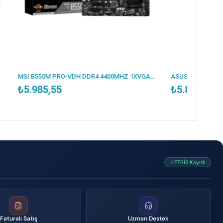
MSI B550M PRO-VDH DDR4 4400MHZ 1XVGA 1XHDMI 1XDP 2XM.2 USB 3.2 MATX AM4 (AMD 5000/4000G/3000 SERİLERİ İLE UYUMLU)
ASUS PRIME B650M-K DDR5 6400MHZ 1XVGA 1XHDMI 2XM.2 USB 3.2 MATX AM5 (AMD AM5 9000/8000/7000 SERİLERİ İLE UYUMLU)
₺5.862,14
✓ETBİS Kayıtlı
Faturalı Satış
Uzman Destek