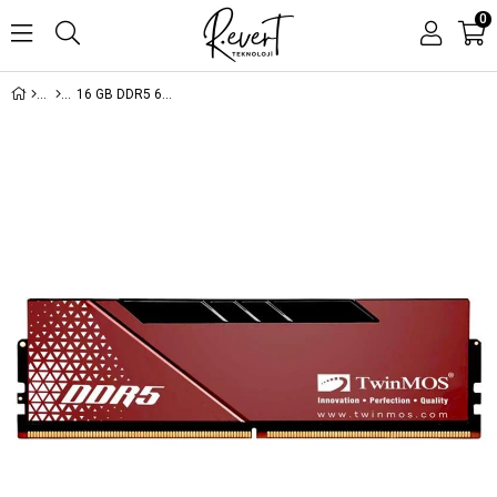
0
16 GB DDR5 6000MHZ TWINMOS VOLTX SOĞUTUCULU CL36 DT TMD516GB6000U36