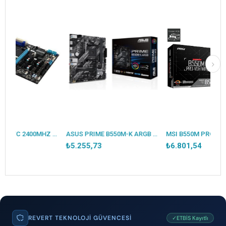
ESONIC B250-BTC 2400MHZ DDR4 VGA 12X PCI-E 1151P 6.NESİL CPU DESTEKLER (BULK - KUTUSUZ )
ASUS PRIME B550M-K ARGB DDR4 5100MHZ 1XHDMI 1XDP 2XM.2 USB 3.2 MATX AM4 (AMD AM4 5000/4000G/3000 SERİLERİ İLE UYUMLU)
₺5.255,73
₺6.801,54
REVERT TEKNOLOJI GÜVENCESI
✓ETBİS Kayıtlı