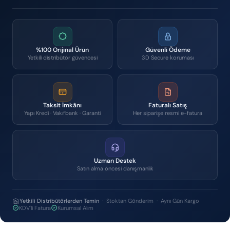
%100 Orijinal Ürün
Güvenli Ödeme
Yetkili distribütör güvencesi
3D Secure koruması
Taksit İmkânı
Faturalı Satış
Yapı Kredi · Vakıfbank · Garanti
Her siparişe resmi e-fatura
Uzman Destek
Satın alma öncesi danışmanlık
Yetkili Distribütörlerden Temin
· Stoktan Gönderim · Aynı Gün Kargo
KDV'li Fatura
Kurumsal Alım