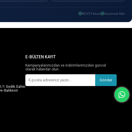
KDV'li Fatura
Kurumsal Alım
E-BÜLTEN KAYIT
Kampanyalarımızdan ve indirimlerimizden güncel
olarak haberdar olun.
Gönder
1/1 Gedik Sahin
e-Balıkesir