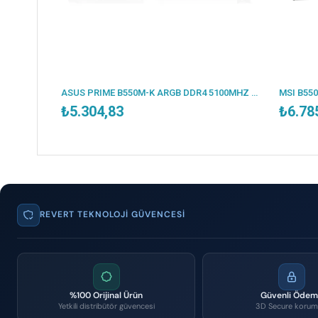
ESONIC B250-BTC 2400MHZ DDR4 VGA 12X PCI-E 1151P 6.NESİL CPU DESTEKLER (BULK - KUTUSUZ )
ASUS PRIME B550M-K ARGB DDR4 5100MHZ 1XHDMI 1XDP 2XM.2 USB 3.2 MATX AM4 (AMD AM4 5000/4000G/3000 SERİLERİ İLE UYUMLU)
₺5.304,83
₺6.785
REVERT TEKNOLOJI GÜVENCESI
%100 Orijinal Ürün
Güvenli Öde
Yetkili distribütör güvencesi
3D Secure korum