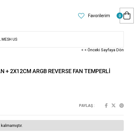
Favorilerim
0
L MESH US
< < Önceki Sayfaya Dön
AN + 2X12CM ARGB REVERSE FAN TEMPERLİ
PAYLAŞ :
 kalmamıştır.