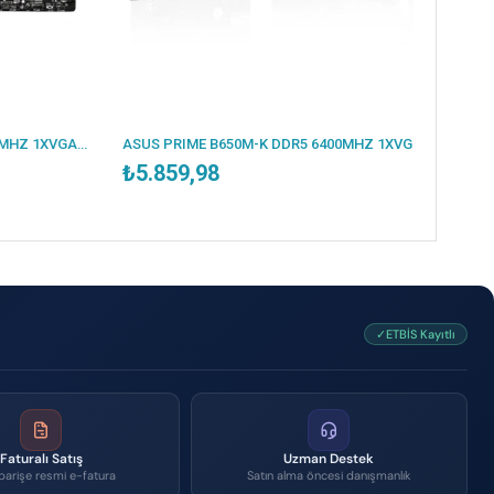
MSI B550M PRO-VDH DDR4 4400MHZ 1XVGA 1XHDMI 1XDP 2XM.2 USB 3.2 MATX AM4 (AMD 5000/4000G/3000 SERİLERİ İLE UYUMLU)
ASUS PRIME B650M-K DDR5 6400MHZ 1XVGA 1XHDMI 2XM.2 USB 3.2 MATX AM5 (AMD AM5 9000/8000/7000 SERİLERİ İLE UYUMLU)
₺5.859,98
✓ETBİS Kayıtlı
Faturalı Satış
Uzman Destek
parişe resmi e-fatura
Satın alma öncesi danışmanlık