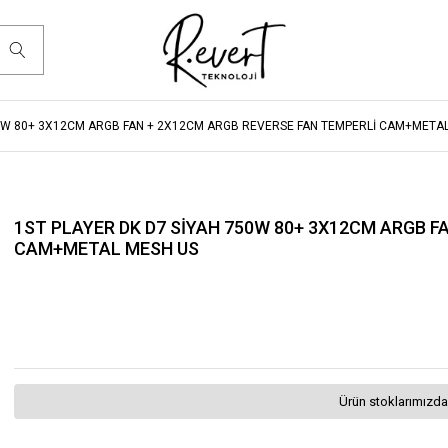
50W 80+ 3X12CM ARGB FAN + 2X12CM ARGB REVERSE FAN TEMPERLİ CAM+META
1ST PLAYER DK D7 SİYAH 750W 80+ 3X12CM ARGB F
CAM+METAL MESH US
Ürün stoklarımızda