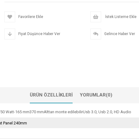
Favorilere Ekle
İstek Listeme Ekle
Fiyat Düşünce Haber Ver
Gelince Haber Ver
ÜRÜN ÖZELLIKLERI
YORUMLAR
(0)
0 Watt-165 mm370 mmAlttan monte edilebilirUsb 3.0, Usb 2.0, HD Audio
st Panel 240mm