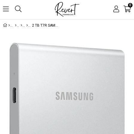
0
2 TB T7R SAMSUNG USB3.2 MU-PD2T0G/WW 1050-1000 MB/S TASINABILIR SSD SAMSUNG TR GARANTILI