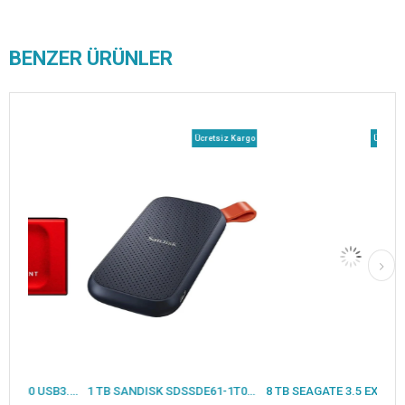
BENZER ÜRÜNLER
Ücretsiz Kargo
Ücretsiz Karg
1 TB KINGSTON XS1000 USB3.2 GEN2 KIRMIZI SSD SXS1000R/1000GA
1 TB SANDISK SDSSDE61-1T00-G25 EXTREME TASINABILIR SSD
8 TB SEAGATE 3.5 EXPANSION STKP8000400 TAŞINABİLİR DİSK