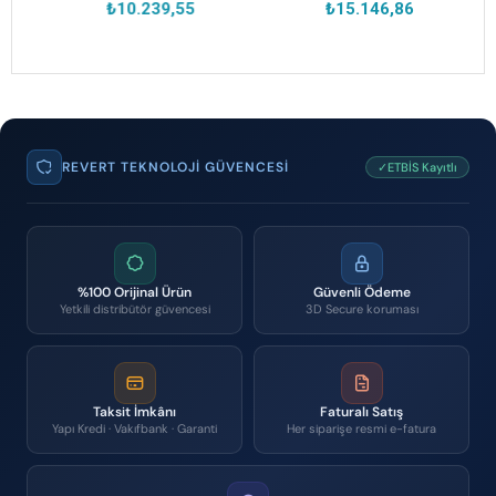
₺10.239,55
₺15.146,86
REVERT TEKNOLOJI GÜVENCESI
✓ETBİS Kayıtlı
%100 Orijinal Ürün
Güvenli Ödeme
Yetkili distribütör güvencesi
3D Secure koruması
Taksit İmkânı
Faturalı Satış
Yapı Kredi · Vakıfbank · Garanti
Her siparişe resmi e-fatura