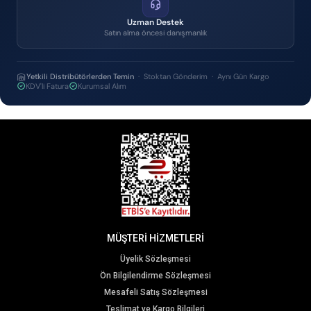
Uzman Destek
Satın alma öncesi danışmanlık
Yetkili Distribütörlerden Temin
· Stoktan Gönderim · Aynı Gün Kargo
KDV'li Fatura
Kurumsal Alım
MÜŞTERİ HİZMETLERİ
Üyelik Sözleşmesi
Ön Bilgilendirme Sözleşmesi
Mesafeli Satış Sözleşmesi
Teslimat ve Kargo Bilgileri