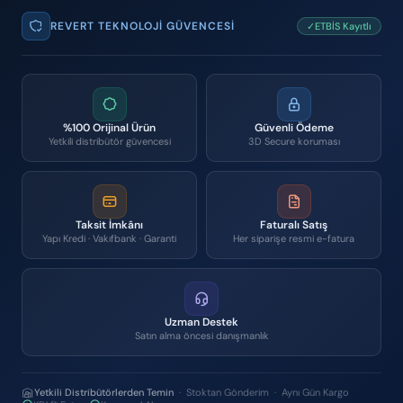
REVERT TEKNOLOJI GÜVENCESI
✓ETBİS Kayıtlı
%100 Orijinal Ürün
Güvenli Ödeme
Yetkili distribütör güvencesi
3D Secure koruması
Taksit İmkânı
Faturalı Satış
Yapı Kredi · Vakıfbank · Garanti
Her siparişe resmi e-fatura
Uzman Destek
Satın alma öncesi danışmanlık
Yetkili Distribütörlerden Temin
· Stoktan Gönderim · Aynı Gün Kargo