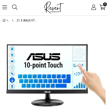
0
21.5 ASUS VT229H IPS 5MS 60MHZ 1XVGA 1XHDMI FHD 1920X1080 HOPARLÖR ÇERÇEVESİZ DÜŞÜK MAVİ IŞIK DOKUNMATİK EKRAN VESA