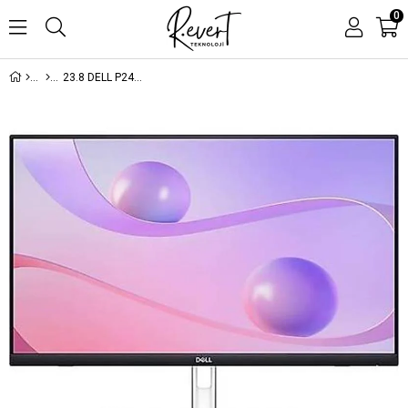
0
23.8 DELL P2424HT FHD 5MS 60HZ HDMI+DP+TYPE-C LED MONITOR