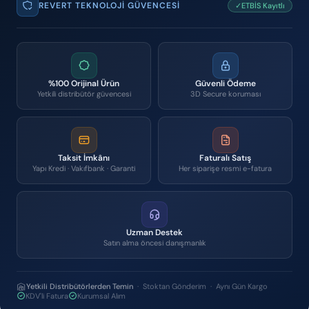
REVERT TEKNOLOJI GÜVENCESI
✓ETBİS Kayıtlı
%100 Orijinal Ürün
Güvenli Ödeme
Yetkili distribütör güvencesi
3D Secure koruması
Taksit İmkânı
Faturalı Satış
Yapı Kredi · Vakıfbank · Garanti
Her siparişe resmi e-fatura
Uzman Destek
Satın alma öncesi danışmanlık
Yetkili Distribütörlerden Temin
· Stoktan Gönderim · Aynı Gün Kargo
KDV'li Fatura
Kurumsal Alım