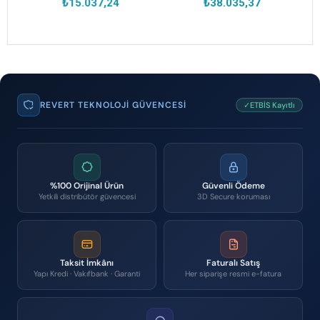
₺15.037,24
₺38.035,37
REVERT TEKNOLOJI GÜVENCESI
✓ETBİS Kayıtlı
%100 Orijinal Ürün
Güvenli Ödeme
Yetkili distribütör güvencesi
3D Secure koruması
Taksit İmkânı
Faturalı Satış
Yapı Kredi · Vakıfbank · Garanti
Her siparişe resmi e-fatura