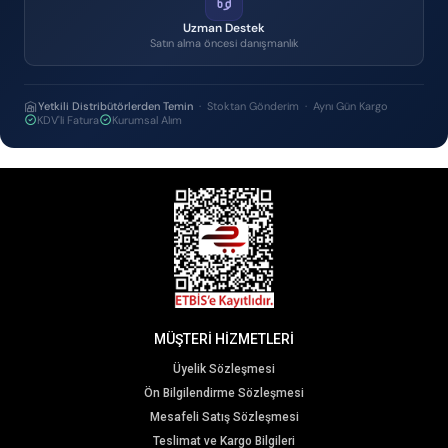
Uzman Destek
Satın alma öncesi danışmanlık
Yetkili Distribütörlerden Temin
· Stoktan Gönderim · Aynı Gün Kargo
KDV'li Fatura
Kurumsal Alım
MÜŞTERİ HİZMETLERİ
Üyelik Sözleşmesi
Ön Bilgilendirme Sözleşmesi
Mesafeli Satış Sözleşmesi
Teslimat ve Kargo Bilgileri