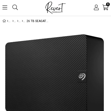
0
26 TB SEAGATE 3.5 EXPANSION STKP26000400 TAŞINABİLİR DİSK