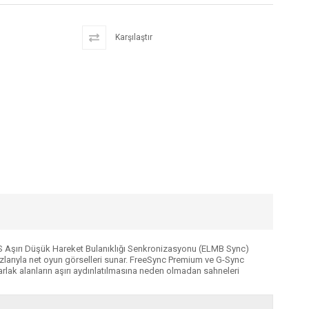
Karşılaştır
US Aşırı Düşük Hareket Bulanıklığı Senkronizasyonu (ELMB Sync)
hızlarıyla net oyun görselleri sunar. FreeSync Premium ve G-Sync
rlak alanların aşırı aydınlatılmasına neden olmadan sahneleri