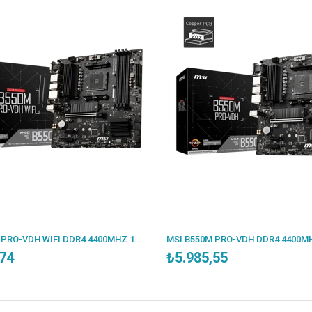
MSI B550M PRO-VDH WIFI DDR4 4400MHZ 1XVGA 1XHDMI 1XDP 2XM.2 USB 3.2 MATX AM4 (AMD 5000/4000G/3000 SERİLERİ İLE UYUMLU)
,74
₺5.985,55