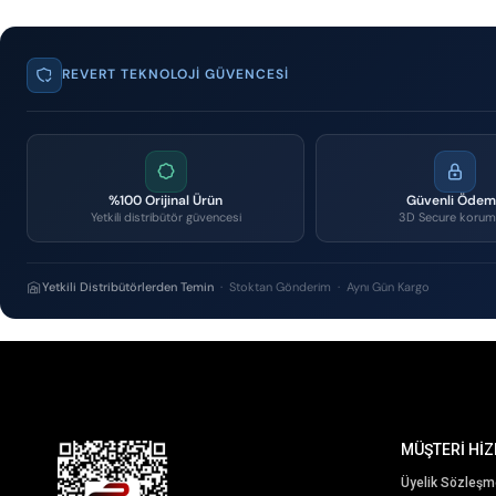
REVERT TEKNOLOJI GÜVENCESI
%100 Orijinal Ürün
Güvenli Öde
Yetkili distribütör güvencesi
3D Secure korum
Yetkili Distribütörlerden Temin
· Stoktan Gönderim · Aynı Gün Kargo
MÜŞTERİ HİZ
Üyelik Sözleşm