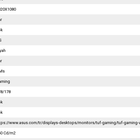
920X1080
ar
ok
S
yah
ar
 Ms
aming
78/178
ok
ok
ttps://www.asus.com/tr/displays-desktops/monitors/tuf-gaming/tuf-gaming
50 Cd/m2