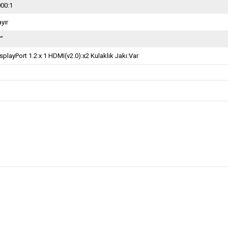
000:1
yır
7"
splayPort 1.2:x 1 HDMI(v2.0):x2 Kulaklık Jakı:Var