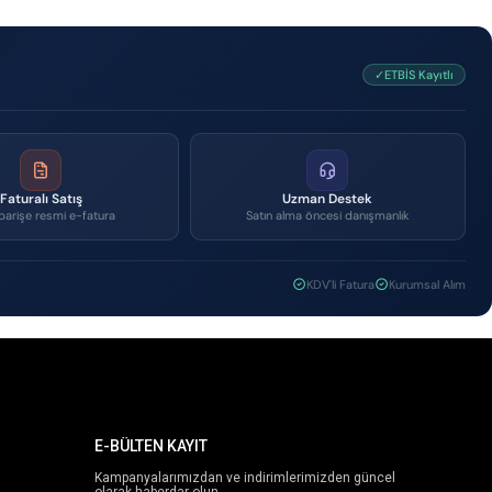
✓ETBİS Kayıtlı
Faturalı Satış
Uzman Destek
parişe resmi e-fatura
Satın alma öncesi danışmanlık
KDV'li Fatura
Kurumsal Alım
E-BÜLTEN KAYIT
Kampanyalarımızdan ve indirimlerimizden güncel
olarak haberdar olun.