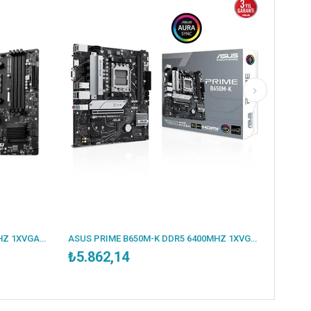
MSI B550M PRO-VDH DDR4 4400MHZ 1XVGA 1XHDMI 1XDP 2XM.2 USB 3.2 MATX AM4 (AMD 5000/4000G/3000 SERİLERİ İLE UYUMLU)
ASUS PRIME B650M-K DDR5 6400MHZ 1XVGA 1XHDMI 2XM.2 USB 3.2 MATX AM5 (AMD AM5 9000/8000/7000 SERİLERİ İLE UYUMLU)
₺5.862,14