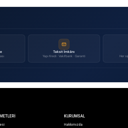
me
Taksit İmkânı
ası
Yapı Kredi · Vakıfbank · Garanti
Her si
METLERİ
KURUMSAL
esi
Hakkımızda