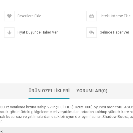
Favorilere Ekle
İstek Listeme Ekle
Fiyat Düşünce Haber Ver
Gelince Haber Ver
ÜRÜN ÖZELLIKLERI
YORUMLAR
(0)
an 180Hz yenileme hızına sahip 27 inç Full HD (1920x1080) oyuncu monitörü. AS
lanarak görüntüdeki gölgelenmeleri ve yırtılmaları ortadan kaldırıp yüksek kare 
arak kusursuz ve yırtılmalardan uzak bir oyun deneyimi sunar. Shadow Boost, pa
r.
:9