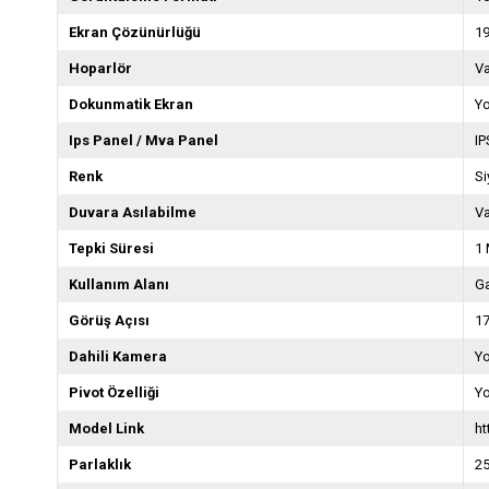
Ekran Çözünürlüğü
1
Hoparlör
V
Dokunmatik Ekran
Y
Ips Panel / Mva Panel
IP
Renk
Si
Duvara Asılabilme
V
Tepki Süresi
1
Kullanım Alanı
G
Görüş Açısı
1
Dahili Kamera
Y
Pivot Özelliği
Y
Model Link
h
Parlaklık
2