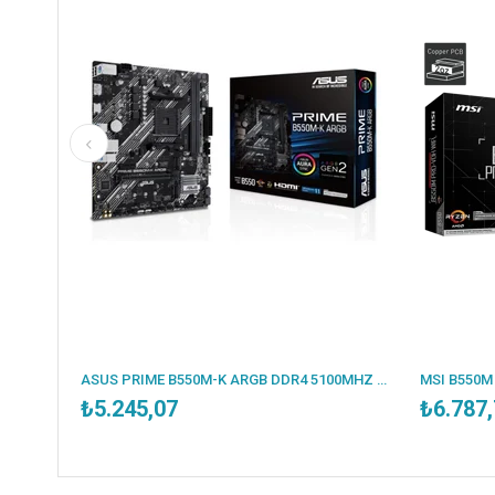
ESONIC B250-BTC 2400MHZ DDR4 VGA 12X PCI-E 1151P 6.NESİL CPU DESTEKLER (BULK - KUTUSUZ )
ASUS PRIME B550M-K ARGB DDR4 5100MHZ 1XHDMI 1XDP 2XM.2 USB 3.2 MATX AM4 (AMD AM4 5000/4000G/3000 SERİLERİ İLE UYUMLU)
₺5.245,07
₺6.787