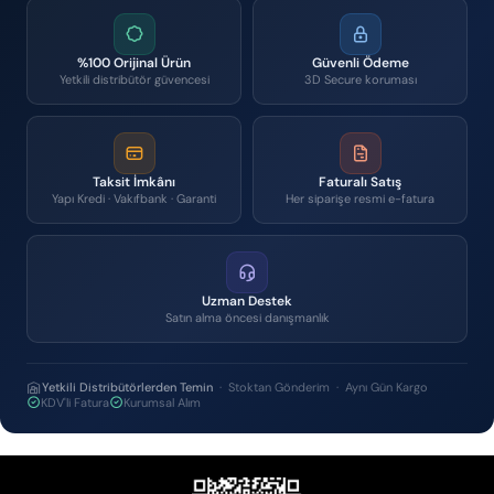
%100 Orijinal Ürün
Güvenli Ödeme
Yetkili distribütör güvencesi
3D Secure koruması
Taksit İmkânı
Faturalı Satış
Yapı Kredi · Vakıfbank · Garanti
Her siparişe resmi e-fatura
Uzman Destek
Satın alma öncesi danışmanlık
Yetkili Distribütörlerden Temin
· Stoktan Gönderim · Aynı Gün Kargo
KDV'li Fatura
Kurumsal Alım