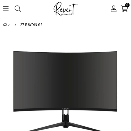
0
27 RAYDIN G270VA165C FHD 1MS 165HZ HDMI+DP VALED CURVED GAMING MONITOR