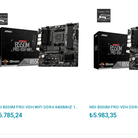
MSI B550M PRO-VDH WIFI DDR4 4400MHZ 1XVGA 1XHDMI 1XDP 2XM.2 USB 3.2 MATX AM4 (AMD 5000/4000G/3000 SERİLERİ İLE UYUMLU)
,24
₺5.983,35