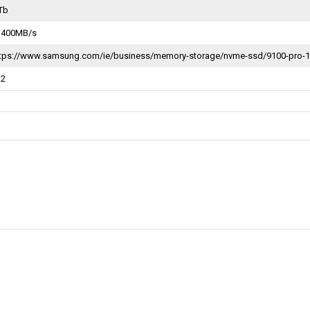
Tb
3400MB/s
ttps://www.samsung.com/ie/business/memory-storage/nvme-ssd/9100-pro-1
.2