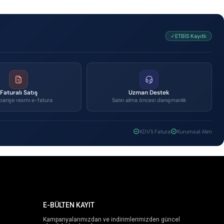
✓ETBİS Kayıtlı
Faturalı Satış
Uzman Destek
parişe resmi e-fatura
Satın alma öncesi danışmanlık
KDV'li Fatura
Kurumsal Alım
E-BÜLTEN KAYIT
Kampanyalarımızdan ve indirimlerimizden güncel