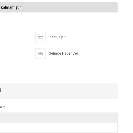
 kalmamıştır.
Karşılaştır
Gelince Haber Ver
I
m.2