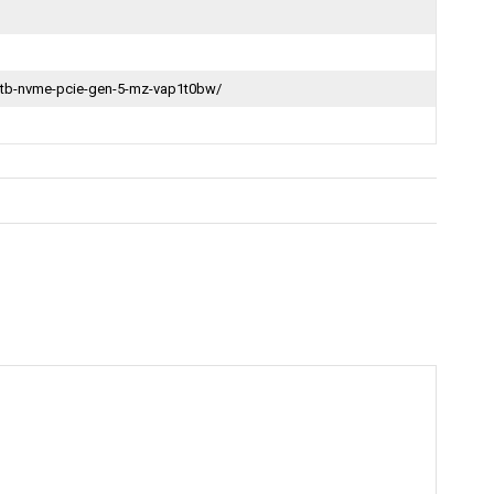
tb-nvme-pcie-gen-5-mz-vap1t0bw/