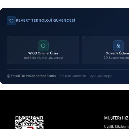
REVERT TEKNOLOJI GÜVENCESI
%100 Orijinal Ürün
Güvenli Öde
Yetkili distribütör güvencesi
3D Secure korum
Yetkili Distribütörlerden Temin
· Stoktan Gönderim · Aynı Gün Kargo
MÜŞTERİ HİZ
Üyelik Sözleşm