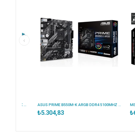
ESONIC B250-BTC 2400MHZ DDR4 VGA 12X PCI-E 1151P 6.NESİL CPU DESTEKLER (BULK - KUTUSUZ )
ASUS PRIME B550M-K ARGB DDR4 5100MHZ 1XHDMI 1XDP 2XM.2 USB 3.2 MATX AM4 (AMD AM4 5000/4000G/3000 SERİLERİ İLE UYUMLU)
₺5.304,83
₺6.785