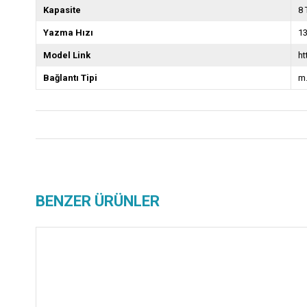
Kapasite
8 
Yazma Hızı
1
Model Link
h
Bağlantı Tipi
m
BENZER ÜRÜNLER