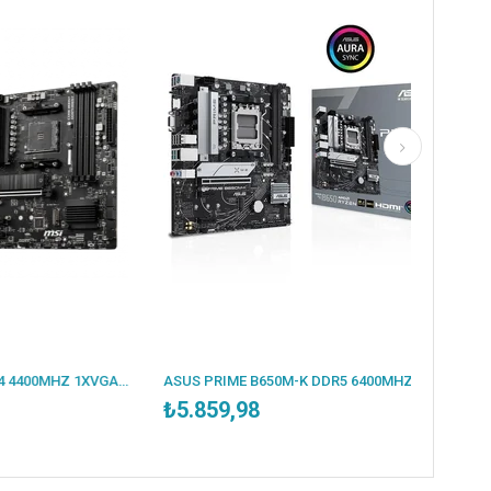
MSI B550M PRO-VDH DDR4 4400MHZ 1XVGA 1XHDMI 1XDP 2XM.2 USB 3.2 MATX AM4 (AMD 5000/4000G/3000 SERİLERİ İLE UYUMLU)
ASUS PRIME B650M-K DDR5 6400MHZ 1XVGA 1XHDMI 2XM.2 USB 3.2 MATX AM5 (AMD AM5 9000/8000/7000 SERİLERİ İLE UYUMLU)
₺5.859,98