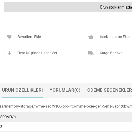
Ürün stoklarımızda
Favorilere Ekle
İstek Listeme Ekle
Fiyat Düşünce Haber Ver
Kargo Bedava
ÜRÜN ÖZELLIKLERI
YORUMLAR
(0)
ÖDEME SEÇENEKLER
s/memory-storage/nvme-ssd/9100-pro-1tb-nvme-pcie-gen-5-mz-vap1t0bw/
4800MB/s
.2