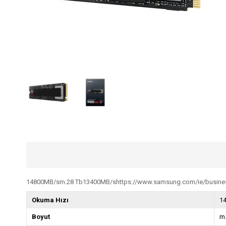
14800MB/sm.28 Tb13400MB/shttps://www.samsung.com/ie/busines
Okuma Hızı
1
Boyut
m