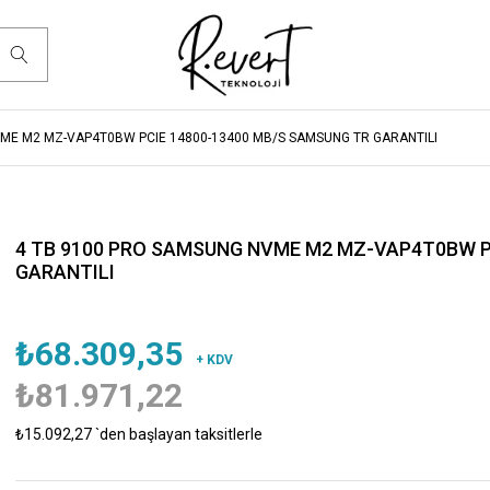
ME M2 MZ-VAP4T0BW PCIE 14800-13400 MB/S SAMSUNG TR GARANTILI
4 TB 9100 PRO SAMSUNG NVME M2 MZ-VAP4T0BW P
GARANTILI
₺68.309,35
+ KDV
₺81.971,22
₺15.092,27
`den başlayan taksitlerle