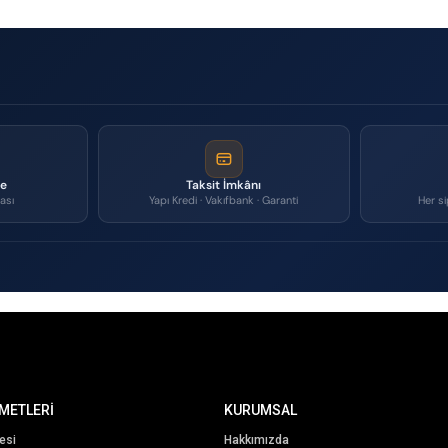
me
Taksit İmkânı
ası
Yapı Kredi · Vakıfbank · Garanti
Her si
METLERİ
KURUMSAL
esi
Hakkımızda