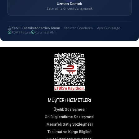
Uzman Destek
Satın alma öncesi danışmanlık
Yetkili Distribütörlerden Temin
· Stoktan Gönderim · Aynı Gün Kargo
KDV'li Fatura
Kurumsal Alım
MÜŞTERİ HİZMETLERİ
Üyelik Sözleşmesi
Ön Bilgilendirme Sözleşmesi
Mesafeli Satış Sözleşmesi
Teslimat ve Kargo Bilgileri