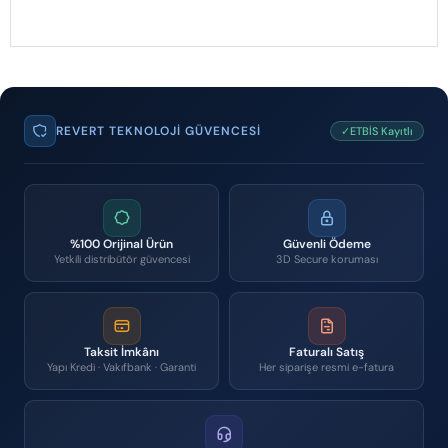
REVERT TEKNOLOJI GÜVENCESI
✓ETBİS Kayıtlı
%100 Orijinal Ürün
Güvenli Ödeme
Yetkili distribütör güvencesi
3D Secure koruması
Taksit İmkânı
Faturalı Satış
Yapı Kredi · Vakıfbank · Garanti
Her siparişe resmi e-fatura