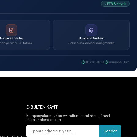
✓ETBİS Kayıtlı
Faturalı Satış
Uzman Destek
parişe resmi e-fatura
Satın alma öncesi danışmanlık
KDV'li Fatura
Kurumsal Alım
E-BÜLTEN KAYIT
Kampanyalarımızdan ve indirimlerimizden güncel
olarak haberdar olun.
Gönder