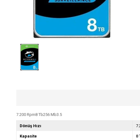
7.200 Rpm8 Tb256 Mb3.5
Dönüş Hızı
7
Kapasite
8 