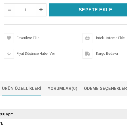
Favorilere Ekle
İstek Listeme Ekle
Fiyat Düşünce Haber Ver
Kargo Bedava
ÜRÜN ÖZELLIKLERI
YORUMLAR
(0)
ÖDEME SEÇENEKLER
.200 Rpm
Tb