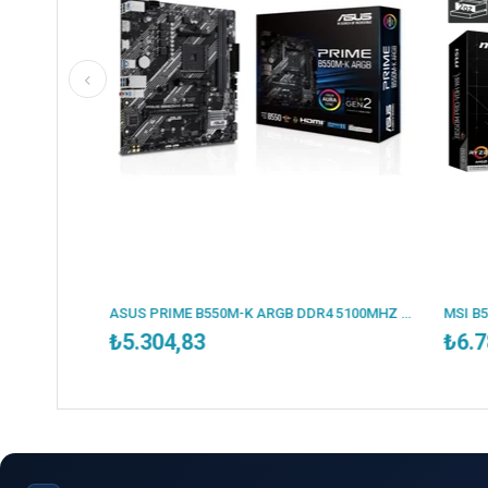
ESONIC B250-BTC 2400MHZ DDR4 VGA 12X PCI-E 1151P 6.NESİL CPU DESTEKLER (BULK - KUTUSUZ )
ASUS PRIME B550M-K ARGB DDR4 5100MHZ 1XHDMI 1XDP 2XM.2 USB 3.2 MATX AM4 (AMD AM4 5000/4000G/3000 SERİLERİ İLE UYUMLU)
₺5.304,83
₺6.785