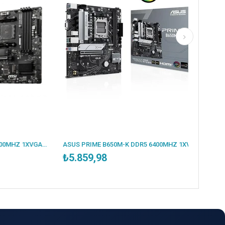
MSI B550M PRO-VDH DDR4 4400MHZ 1XVGA 1XHDMI 1XDP 2XM.2 USB 3.2 MATX AM4 (AMD 5000/4000G/3000 SERİLERİ İLE UYUMLU)
ASUS PRIME B650M-K DDR5 6400MHZ 1XVGA 1XHDMI 2XM.2 USB 3.2 MATX AM5 (AMD AM5 9000/8000/7000 SERİLERİ İLE UYUMLU)
₺5.859,98