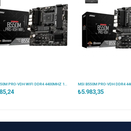
MSI B550M PRO-VDH WIFI DDR4 4400MHZ 1XVGA 1XHDMI 1XDP 2XM.2 USB 3.2 MATX AM4 (AMD 5000/4000G/3000 SERİLERİ İLE UYUMLU)
,24
₺5.983,35