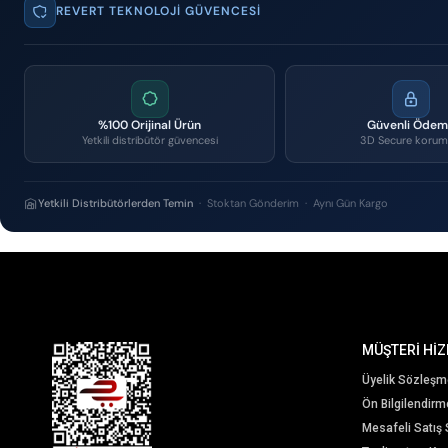
REVERT TEKNOLOJI GÜVENCESI
%100 Orijinal Ürün
Güvenli Öde
Yetkili distribütör güvencesi
3D Secure korum
Yetkili Distribütörlerden Temin
· Stoktan Gönderim · Aynı Gün Kargo
MÜŞTERİ HİZ
Üyelik Sözleşm
Ön Bilgilendir
Mesafeli Satış