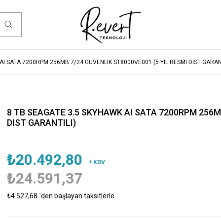
AI SATA 7200RPM 256MB 7/24 GUVENLIK ST8000VE001 (5 YIL RESMI DIST GARANT
8 TB SEAGATE 3.5 SKYHAWK AI SATA 7200RPM 256MB
DIST GARANTILI)
₺20.492,80
+ KDV
₺24.591,37
₺4.527,68
`den başlayan taksitlerle