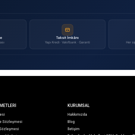
me
Taksit İmkânı
ası
Yapı Kredi · Vakıfbank · Garanti
Her si
METLERİ
KURUMSAL
esi
Hakkımızda
me Sözleşmesi
Blog
 Sözleşmesi
İletişim