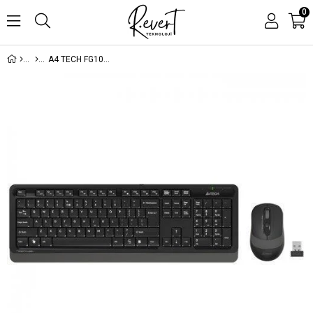
0
A4 TECH FG1010 GRİ Q MM 2.4G KABLOSUZ KLAVYE MOUSE SET