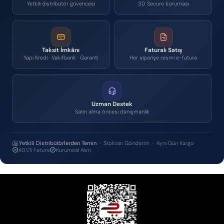
Yetkili distribütör güvencesi
3D Secure koruması
Taksit İmkânı
Faturalı Satış
Yapı Kredi · Vakıfbank · Garanti
Her siparişe resmi e-fatura
Uzman Destek
Satın alma öncesi danışmanlık
Yetkili Distribütörlerden Temin
· Stoktan Gönderim · Aynı Gün Kargo
KDV'li Fatura
Kurumsal Alım