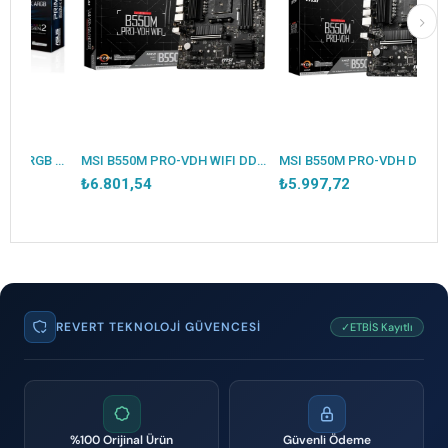
ASUS PRIME B550M-K ARGB DDR4 5100MHZ 1XHDMI 1XDP 2XM.2 USB 3.2 MATX AM4 (AMD AM4 5000/4000G/3000 SERİLERİ İLE UYUMLU)
MSI B550M PRO-VDH WIFI DDR4 4400MHZ 1XVGA 1XHDMI 1XDP 2XM.2 USB 3.2 MATX AM4 (AMD 5000/4000G/3000 SERİLERİ İLE UYUMLU)
MSI B550M PRO-VDH DDR4 4400MHZ 1XVGA 1XHDMI 1XDP 2XM.2 USB 3.2 MATX AM4 (AMD 5000/4000G/3000 SERİLERİ İLE UYUMLU)
₺6.801,54
₺5.997,72
REVERT TEKNOLOJI GÜVENCESI
✓ETBİS Kayıtlı
%100 Orijinal Ürün
Güvenli Ödeme