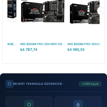
ASUS PRIME B550M-K ARGB DDR4 5100MHZ 1XHDMI 1XDP 2XM.2 USB 3.2 MATX AM4 (AMD AM4 5000/4000G/3000 SERİLERİ İLE UYUMLU)
MSI B550M PRO-VDH WIFI DDR4 4400MHZ 1XVGA 1XHDMI 1XDP 2XM.2 USB 3.2 MATX AM4 (AMD 5000/4000G/3000 SERİLERİ İLE UYUMLU)
MSI B550M PRO-VDH DDR4 4400MHZ 1XVGA 1XHDMI 1XDP 2XM.2 USB 3.2 MATX AM4 (AMD 5000/4000G/3000 SERİLERİ İLE UYUMLU)
₺6.787,74
₺5.985,55
REVERT TEKNOLOJI GÜVENCESI
✓ETBİS Kayıtlı