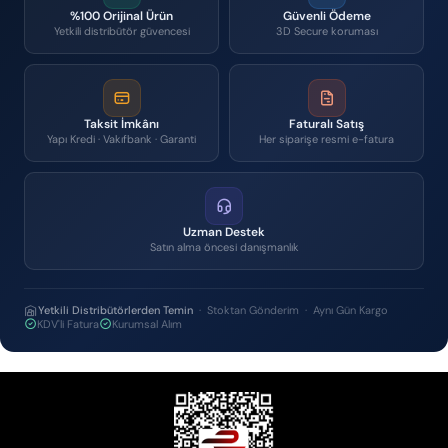
%100 Orijinal Ürün
Güvenli Ödeme
Yetkili distribütör güvencesi
3D Secure koruması
Taksit İmkânı
Faturalı Satış
Yapı Kredi · Vakıfbank · Garanti
Her siparişe resmi e-fatura
Uzman Destek
Satın alma öncesi danışmanlık
Yetkili Distribütörlerden Temin
· Stoktan Gönderim · Aynı Gün Kargo
KDV'li Fatura
Kurumsal Alım