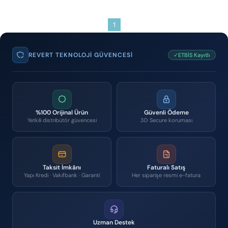
1
REVERT TEKNOLOJI GÜVENCESI
✓ETBİS Kayıtlı
%100 Orijinal Ürün
Güvenli Ödeme
Yetkili distribütör güvencesi
3D Secure koruması
Taksit İmkânı
Faturalı Satış
Yapı Kredi · Vakıfbank · Garanti
Her siparişe resmi e-fatura
Uzman Destek