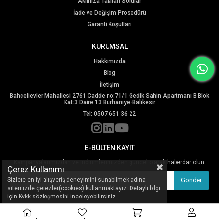
Aklınıza Takılan Sorular
İade ve Değişim Prosedürü
Garanti Koşulları
KURUMSAL
Hakkımızda
Blog
İletişim
Bahçelievler Mahallesi 2761 Cadde no:71/1 Gedik Sahin Apartmanı B Blok
Kat:3 Daire:13 Burhaniye-Balıkesir
Tel: 0507 651 36 22
E-BÜLTEN KAYIT
Kampanyalarımızdan ve indirimlerimizden güncel olarak haberdar olun.
Çerez Kullanımı
Sizlere en iyi alışveriş deneyimini sunabilmek adına
Gönder
sitemizde çerezler(cookies) kullanmaktayız. Detaylı bilgi
için Kvkk sözleşmesini inceleyebilirsiniz.