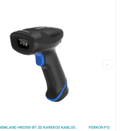
NEWLAND HR3300-BT 2D KAREKOD KABLOSUZ BLUETOOTH BARKOD OKUYUCU + STAND
PERKON PS5700 2D KAREKOD KABLOLU USB MASAÜSTÜ BARKOD OKUYUCU+AYAKLI