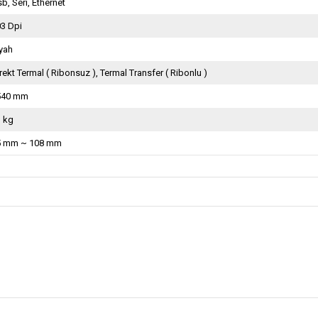
b, Seri, Ethernet
3 Dpi
yah
rekt Termal ( Ribonsuz ), Termal Transfer ( Ribonlu )
540 mm
1 kg
5 mm ~ 108 mm