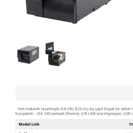
- Yeni mekanik tasarımıyla iX4-240, 8,26 inç dış çaplı büyük bir etiket
koruyabilir. - iX4- 240 yerleşik Ethernet, Çift USB ana bilgisayarı, USB c
Model Link
ht