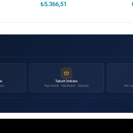
5.366,51
₺8.512,40
me
Taksit İmkânı
ası
Yapı Kredi · Vakıfbank · Garanti
Her si