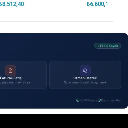
₺6.600,19
✓ETBİS Kayıtlı
Faturalı Satış
Uzman Destek
parişe resmi e-fatura
Satın alma öncesi danışmanlık
KDV'li Fatura
Kurumsal Alım