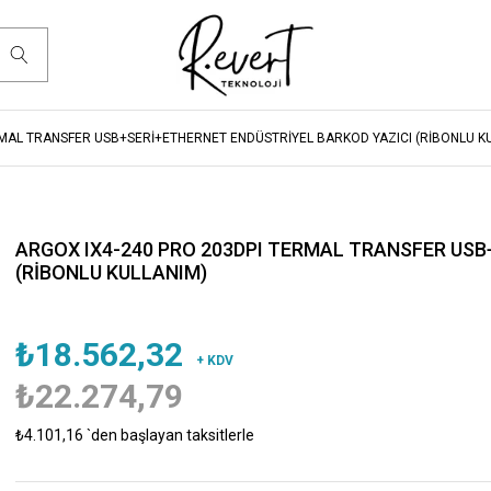
RMAL TRANSFER USB+SERİ+ETHERNET ENDÜSTRİYEL BARKOD YAZICI (RİBONLU K
ARGOX IX4-240 PRO 203DPI TERMAL TRANSFER USB
(RİBONLU KULLANIM)
₺18.562,32
+ KDV
₺22.274,79
₺4.101,16
`den başlayan taksitlerle