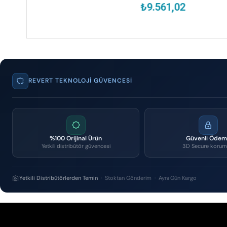
₺9.561,02
₺
REVERT TEKNOLOJI GÜVENCESI
%100 Orijinal Ürün
Güvenli Öde
Yetkili distribütör güvencesi
3D Secure korum
Yetkili Distribütörlerden Temin
· Stoktan Gönderim · Aynı Gün Kargo