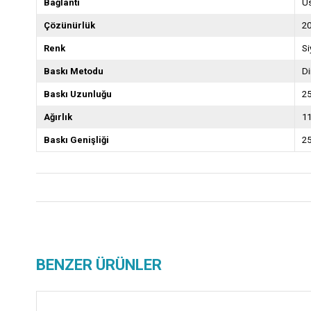
Bağlantı
Us
Çözünürlük
20
Renk
Si
Baskı Metodu
Di
Baskı Uzunluğu
2
Ağırlık
1
Baskı Genişliği
2
BENZER ÜRÜNLER