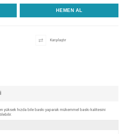
Karşılaştır
I
ile en yüksek hızda bile baskı yaparak mükemmel baskı kalitesini
lebilir.