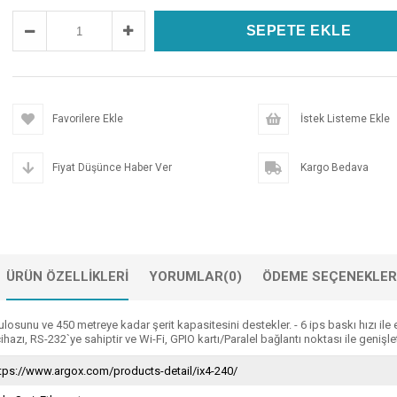
Favorilere Ekle
İstek Listeme Ekle
Fiyat Düşünce Haber Ver
Kargo Bedava
ÜRÜN ÖZELLIKLERI
YORUMLAR
(0)
ÖDEME SEÇENEKLER
 rulosunu ve 450 metreye kadar şerit kapasitesini destekler. - 6 ips baskı hızı 
ihazı, RS-232`ye sahiptir ve Wi-Fi, GPIO kartı/Paralel bağlantı noktası ile genişleti
tps://www.argox.com/products-detail/ix4-240/