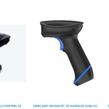
NEWLAND HR2300-BT 2D KAREKOD KABLOSUZ BLUETOOTH BARKOD OKUYUCU + STAND