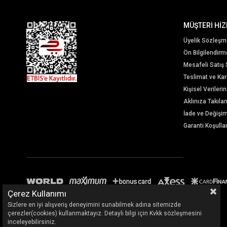
MÜŞTERİ HİZ
Üyelik Sözleşm
Ön Bilgilendir
Mesafeli Satış
Teslimat ve Karg
Kişisel Veriler
Aklınıza Takıla
İade ve Değişi
Garanti Koşullar
Çerez Kullanımı
Sizlere en iyi alışveriş deneyimini sunabilmek adına sitemizde
çerezler(cookies) kullanmaktayız. Detaylı bilgi için Kvkk sözleşmesini
inceleyebilirsiniz.