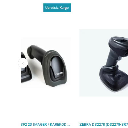
Ücretsiz Kargo
PERKON TIGER CS92 2D IMAGER / KAREKOD KABLOSUZ USB BARKOD OKUYUCU + STAND
ZEBRA DS2278 (DS2278-SR7U2100PRW) 2D KABLOSUZ USB BARKOD OKUYUCU+ CRADLE