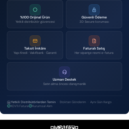
%100 Orijinal Ürün
Güvenli Ödeme
Yetkili distribütör güvencesi
3D Secure koruması
Taksit İmkânı
Faturalı Satış
Yapı Kredi · Vakıfbank · Garanti
Her siparişe resmi e-fatura
Uzman Destek
Satın alma öncesi danışmanlık
Yetkili Distribütörlerden Temin
· Stoktan Gönderim · Aynı Gün Kargo
KDV'li Fatura
Kurumsal Alım