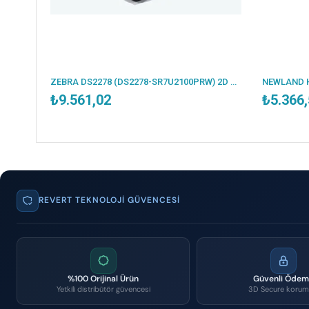
PERKON TIGER CS92 2D IMAGER / KAREKOD KABLOSUZ USB BARKOD OKUYUCU + STAND
ZEBRA DS2278 (DS2278-SR7U2100PRW) 2D KABLOSUZ USB BARKOD OKUYUCU+ CRADLE
₺9.561,02
₺5.366
REVERT TEKNOLOJI GÜVENCESI
%100 Orijinal Ürün
Güvenli Öde
Yetkili distribütör güvencesi
3D Secure korum