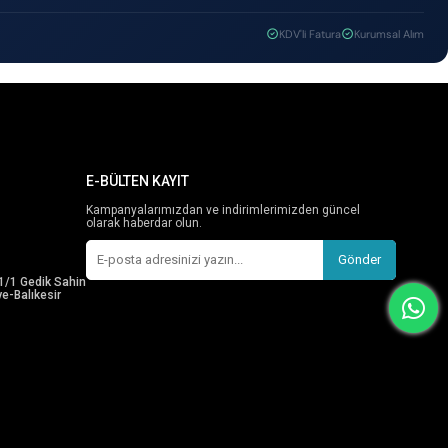
KDV'li Fatura
Kurumsal Alım
E-BÜLTEN KAYIT
Kampanyalarımızdan ve indirimlerimizden güncel
olarak haberdar olun.
Gönder
1/1 Gedik Sahin
e-Balıkesir