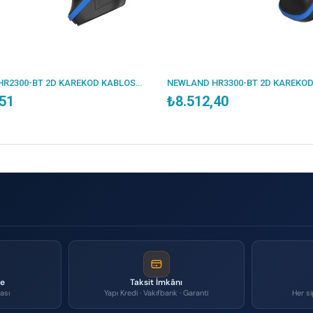
NEWLAND HR2300-BT 2D KAREKOD KABLOSUZ BLUETOOTH BARKOD OKUYUCU + STAND
,51
₺8.512,40
me
Taksit İmkânı
ası
Yapı Kredi · Vakıfbank · Garanti
Her si