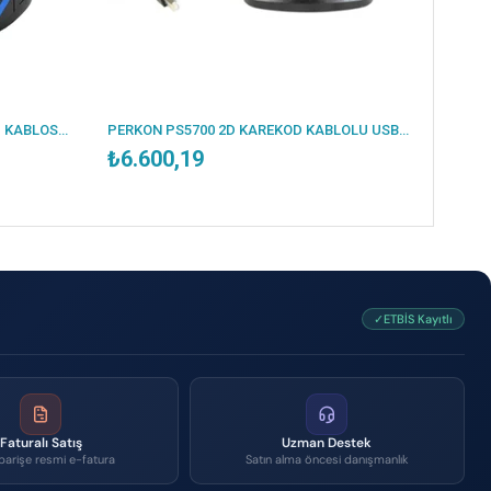
NEWLAND HR3300-BT 2D KAREKOD KABLOSUZ BLUETOOTH BARKOD OKUYUCU + STAND
PERKON PS5700 2D KAREKOD KABLOLU USB MASAÜSTÜ BARKOD OKUYUCU+AYAKLI
₺6.600,19
✓ETBİS Kayıtlı
Faturalı Satış
Uzman Destek
parişe resmi e-fatura
Satın alma öncesi danışmanlık