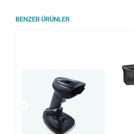
BENZER ÜRÜNLER
z Kargo