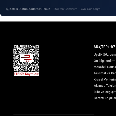
Yetkili Distribütörlerden Temin
· Stoktan Gönderim · Aynı Gün Kargo
MÜŞTERİ HİZ
Üyelik Sözleşm
Ön Bilgilendir
Mesafeli Satış
Teslimat ve Karg
Kişisel Veriler
Aklınıza Takıla
İade ve Değişi
Garanti Koşullar