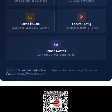
Yetkili distribütör güvencesi
3D Secure koruması
Taksit İmkânı
Faturalı Satış
Yapı Kredi · Vakıfbank · Garanti
Her siparişe resmi e-fatura
Uzman Destek
Satın alma öncesi danışmanlık
Yetkili Distribütörlerden Temin
· Stoktan Gönderim · Aynı Gün Kargo
KDV'li Fatura
Kurumsal Alım