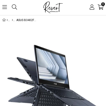
0
ASUS B3402FVA-I58512S0D i5-1335U 8GB 512GB 14 FreeDOS TOUCH - Kampanyalı