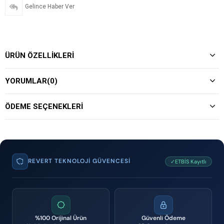
Gelince Haber Ver
ÜRÜN ÖZELLIKLERI
YORUMLAR
(0)
ÖDEME SEÇENEKLERI
REVERT TEKNOLOJI GÜVENCESI
✓ETBİS Kayıtlı
%100 Orijinal Ürün
Güvenli Ödeme