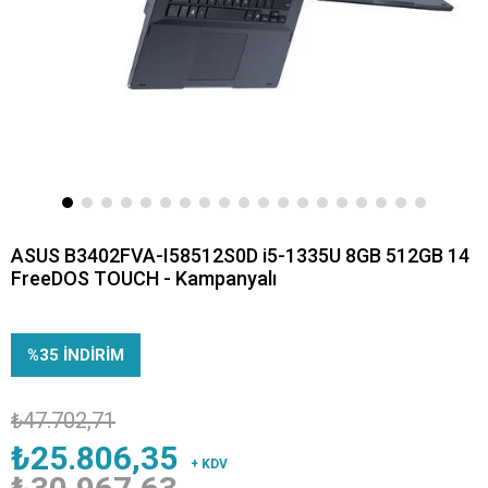
ASUS B3402FVA-I58512S0D i5-1335U 8GB 512GB 14
FreeDOS TOUCH - Kampanyalı
%
35
İNDIRIM
₺47.702,71
₺25.806,35
+ KDV