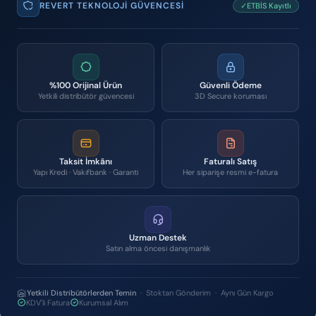
REVERT TEKNOLOJI GÜVENCESI
✓ETBİS Kayıtlı
%100 Orijinal Ürün
Güvenli Ödeme
Yetkili distribütör güvencesi
3D Secure koruması
Taksit İmkânı
Faturalı Satış
Yapı Kredi · Vakıfbank · Garanti
Her siparişe resmi e-fatura
Uzman Destek
Satın alma öncesi danışmanlık
Yetkili Distribütörlerden Temin
· Stoktan Gönderim · Aynı Gün Kargo
KDV'li Fatura
Kurumsal Alım