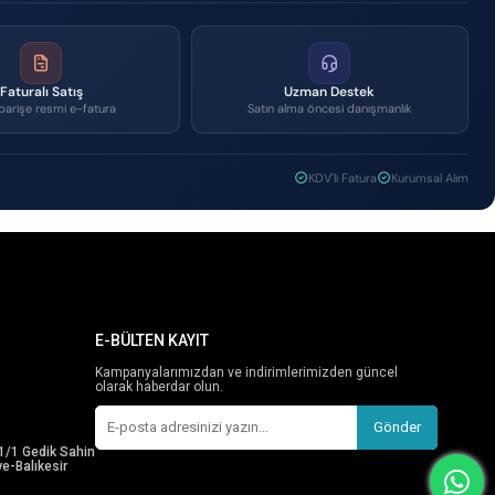
Faturalı Satış
Uzman Destek
parişe resmi e-fatura
Satın alma öncesi danışmanlık
KDV'li Fatura
Kurumsal Alım
E-BÜLTEN KAYIT
Kampanyalarımızdan ve indirimlerimizden güncel
olarak haberdar olun.
Gönder
1/1 Gedik Sahin
e-Balıkesir