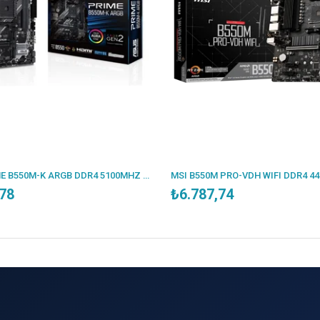
ASUS PRIME B550M-K ARGB DDR4 5100MHZ 1XHDMI 1XDP 2XM.2 USB 3.2 MATX AM4 (AMD AM4 5000/4000G/3000 SERİLERİ İLE UYUMLU)
MSI B550M PRO-VDH WIFI DDR4 4400MHZ 1XVGA 1XHDMI 1XDP 2XM.2 USB 3.2 MATX AM4 (AMD 5000/4000G/3000 SERİLERİ İLE UYUMLU)
₺6.787,74
₺5.985,55