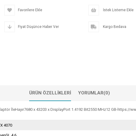
Favorilere Ekle
İstek Listeme Ekle
Fiyat Düşünce Haber Ver
Kargo Bedava
ÜRÜN ÖZELLIKLERI
YORUMLAR
(0)
daptör İleHayır7680 x 43203 x DisplayPort 1.4192 Bit2550 MHz12 GB-https:
TX 4070
penGL 4.6