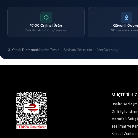
%100 Orijinal Ürün
Güvenli Öde
Yetkili distribütör güvencesi
3D Secure korum
Yetkili Distribütörlerden Temin
· Stoktan Gönderim · Aynı Gün Kargo
MÜŞTERİ HİZ
Üyelik Sözleşm
Ön Bilgilendir
Mesafeli Satış
Teslimat ve Karg
Kişisel Veriler