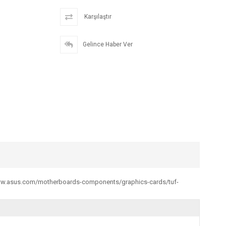
Karşılaştır
Gelince Haber Ver
//www.asus.com/motherboards-components/graphics-cards/tuf-