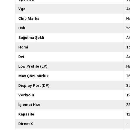
Vga
Ad
Chip Marka
Nv
Usb
Y
Soğutma Şekli
Ak
Hdmi
1 
Dvi
Ad
Low Profile (LP)
Ha
Max Çözünürlük
76
Display Port (DP)
3 
Veriyolu
19
İşlemci Hızı
2
Kapasite
1
Direct X
-