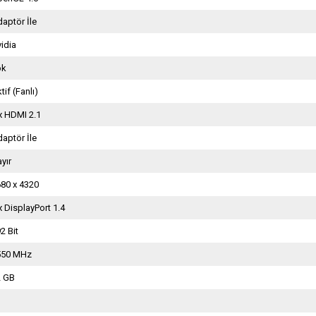
aptör İle
idia
ok
tif (Fanlı)
x HDMI 2.1
aptör İle
yır
80 x 4320
x DisplayPort 1.4
2 Bit
550 MHz
2 GB