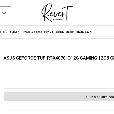
-O12G GAMING 12GB GDDR6X 192BIT 1XHDMI 3XDP EKRAN KARTI
ASUS GEFORCE TUF-RTX4070-O12G GAMING 12GB GD
Ürün stoklarımızda