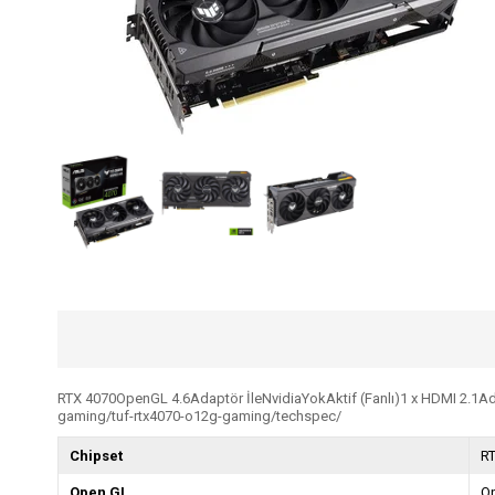
RTX 4070OpenGL 4.6Adaptör İleNvidiaYokAktif (Fanlı)1 x HDMI 2.1A
gaming/tuf-rtx4070-o12g-gaming/techspec/
Chipset
R
Open GL
O