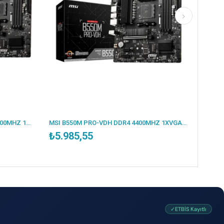
MSI B550M PRO-VDH DDR4 4400MHZ 1XVGA 1XHDMI 1XDP 2XM.2 USB 3.2 MATX AM4 (AMD 5000/4000G/3000 SERİLERİ İLE UYUMLU)
₺5.862,14
✓ETBİS Kayıtlı