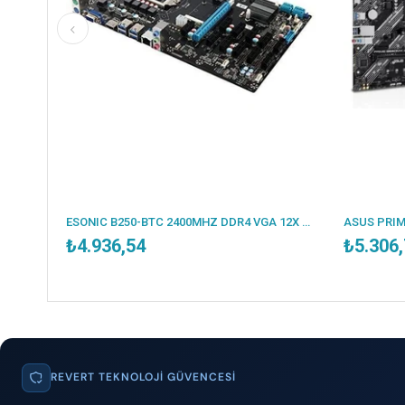
ESONIC B250-BTC 2400MHZ DDR4 VGA 12X PCI-E 1151P 6.NESİL CPU DESTEKLER (BULK - KUTUSUZ )
₺5.306,78
REVERT TEKNOLOJI GÜVENCESI