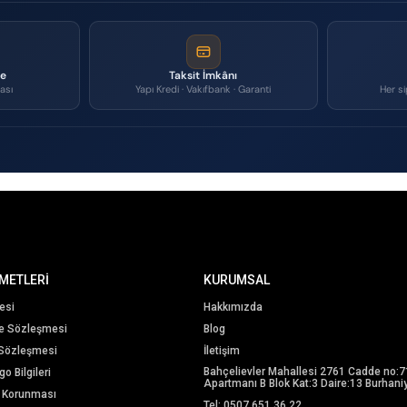
me
Taksit İmkânı
ası
Yapı Kredi · Vakıfbank · Garanti
Her si
METLERİ
KURUMSAL
esi
Hakkımızda
me Sözleşmesi
Blog
 Sözleşmesi
İletişim
Bahçelievler Mahallesi 2761 Cadde no:7
o Bilgileri
Apartmanı B Blok Kat:3 Daire:13 Burhaniy
in Korunması
Tel: 0507 651 36 22