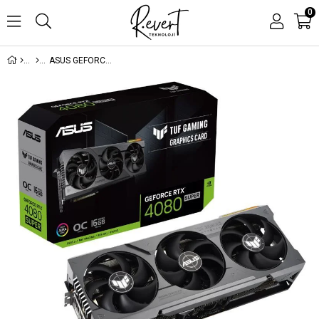
0
ASUS GEFORCE TUF-RTX4080S-O16G SUPER OC 16GB GDDR6X 256BIT 2XHDMI 3XDP EKRAN KARTI