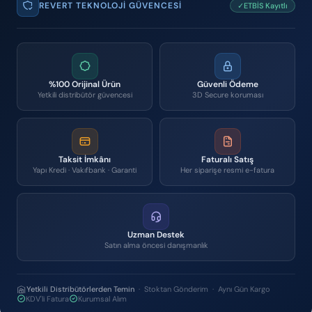
REVERT TEKNOLOJI GÜVENCESI
✓ETBİS Kayıtlı
%100 Orijinal Ürün
Güvenli Ödeme
Yetkili distribütör güvencesi
3D Secure koruması
Taksit İmkânı
Faturalı Satış
Yapı Kredi · Vakıfbank · Garanti
Her siparişe resmi e-fatura
Uzman Destek
Satın alma öncesi danışmanlık
Yetkili Distribütörlerden Temin
· Stoktan Gönderim · Aynı Gün Kargo
KDV'li Fatura
Kurumsal Alım