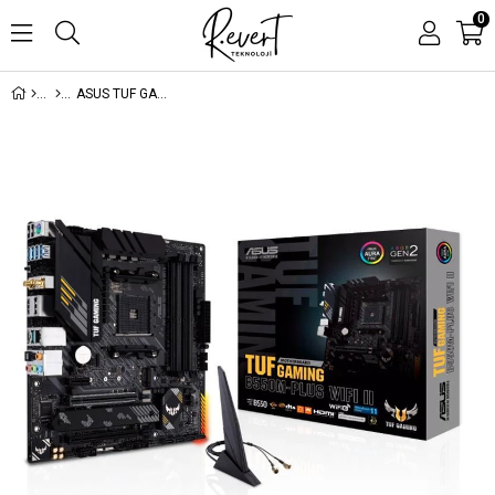
0
ASUS TUF GAMING B550M-PLUS WIFI II DDR4 4866MHZ 1XHDMI 1XDP 2XM.2 USB 3.2 MATX AM4(AMD AM4 5000/4000 G/3000 SERİ UYUMLU)