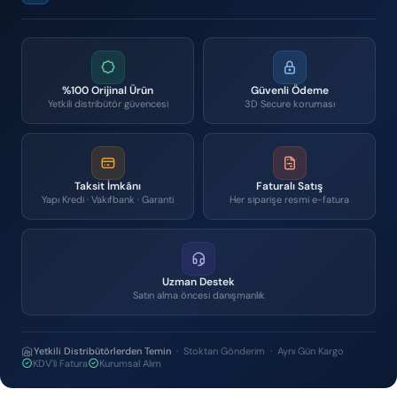
%100 Orijinal Ürün
Güvenli Ödeme
Yetkili distribütör güvencesi
3D Secure koruması
Taksit İmkânı
Faturalı Satış
Yapı Kredi · Vakıfbank · Garanti
Her siparişe resmi e-fatura
Uzman Destek
Satın alma öncesi danışmanlık
Yetkili Distribütörlerden Temin
· Stoktan Gönderim · Aynı Gün Kargo
KDV'li Fatura
Kurumsal Alım