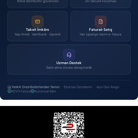
Yetkili distribütör güvencesi
3D Secure koruması
Taksit İmkânı
Faturalı Satış
Yapı Kredi · Vakıfbank · Garanti
Her siparişe resmi e-fatura
Uzman Destek
Satın alma öncesi danışmanlık
Yetkili Distribütörlerden Temin
· Stoktan Gönderim · Aynı Gün Kargo
KDV'li Fatura
Kurumsal Alım