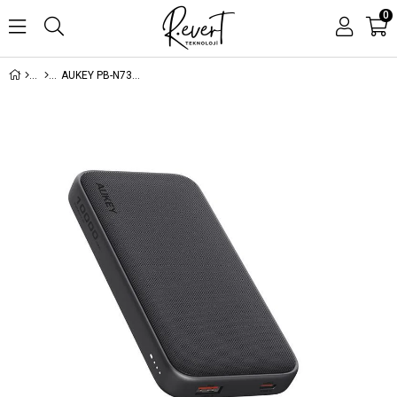
0
AUKEY PB-N73-BK 15W 10000 MAH TYPE-C İNCE POWERBANK