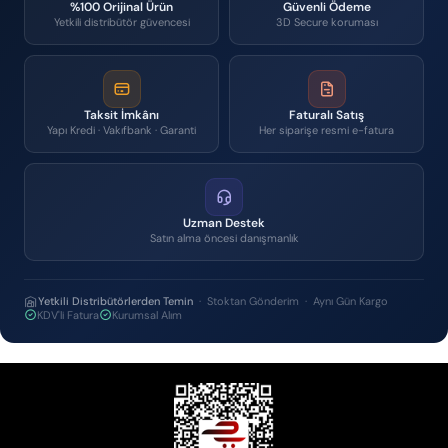
%100 Orijinal Ürün
Güvenli Ödeme
Yetkili distribütör güvencesi
3D Secure koruması
Taksit İmkânı
Faturalı Satış
Yapı Kredi · Vakıfbank · Garanti
Her siparişe resmi e-fatura
Uzman Destek
Satın alma öncesi danışmanlık
Yetkili Distribütörlerden Temin
· Stoktan Gönderim · Aynı Gün Kargo
KDV'li Fatura
Kurumsal Alım