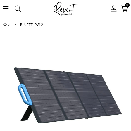
0
BLUETTI PV120 120W TAŞINABİLİR GÜNEŞ PANELİ